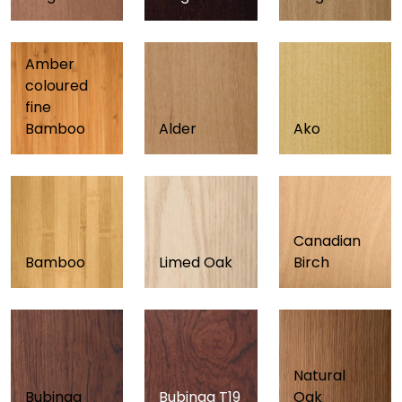
Amber
coloured
fine
Bamboo
Alder
Ako
Canadian
Bamboo
Limed Oak
Birch
Natural
Bubinga
Bubinga T19
Oak