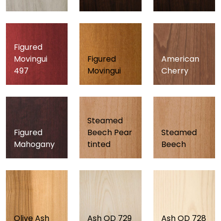
Figured
Movingui
Figured
American
497
Movingui
Cherry
Steamed
Figured
Beech Pear
Steamed
Mahogany
tinted
Beech
Olive Ash
Ash OD 729
Ash OD 728