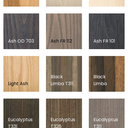
Ash OD 703
Ash FR 112
Ash FR 101
Black
Black
Light Ash
Limba T311
Limba
Eucalyptus
Eucalyptus
Eucalyptus
T331
T326
T311