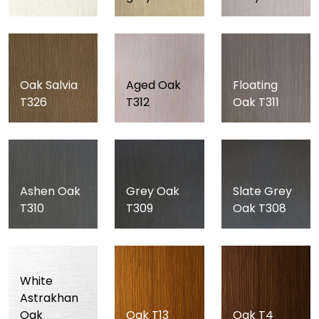
Oak Salvia
Aged Oak
Floating
T326
T312
Oak T311
Ashen Oak
Grey Oak
Slate Grey
T310
T309
Oak T308
White
Astrakhan
Oak
Oak T13
Oak T4