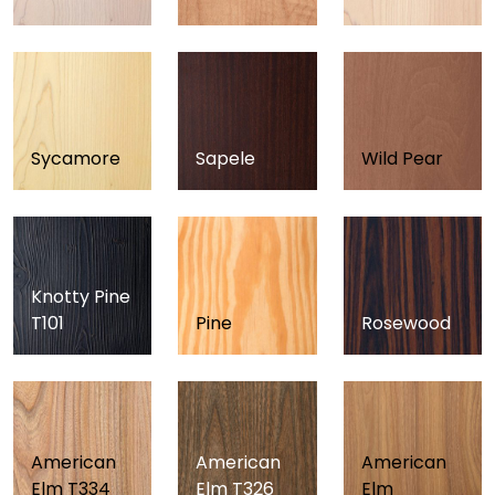
Sycamore
Sapele
Wild Pear
Knotty Pine
T101
Pine
Rosewood
American
American
American
Elm T334
Elm T326
Elm