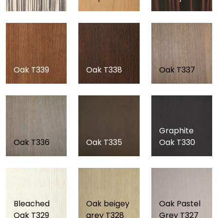
Oak T339
Oak T338
Oak T337
Graphite
Oak T336
Oak T335
Oak T330
Bleached
Oak beigey
Oak Pastel
Oak T329
grey T328
Grey T327