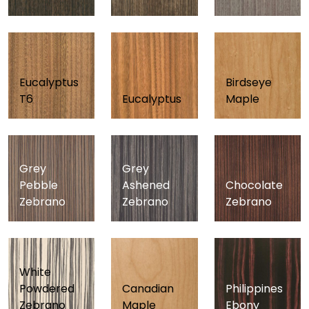
Eucalyptus
Birdseye
T6
Eucalyptus
Maple
Grey
Grey
Pebble
Ashened
Chocolate
Zebrano
Zebrano
Zebrano
White
Powdered
Canadian
Philippines
Zebrano
Maple
Ebony