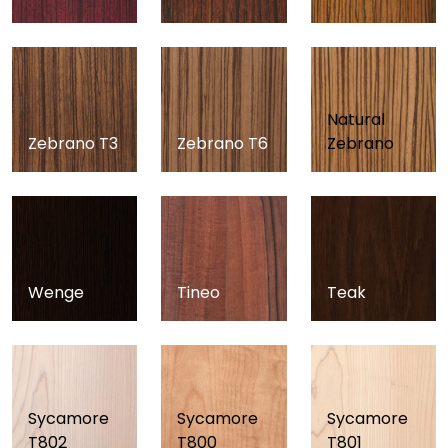
Natural
Zebrano T3
Zebrano T6
Zebrano
Wenge
Tineo
Teak
Sycamore
Sycamore
Sycamore
T802
T800
T801