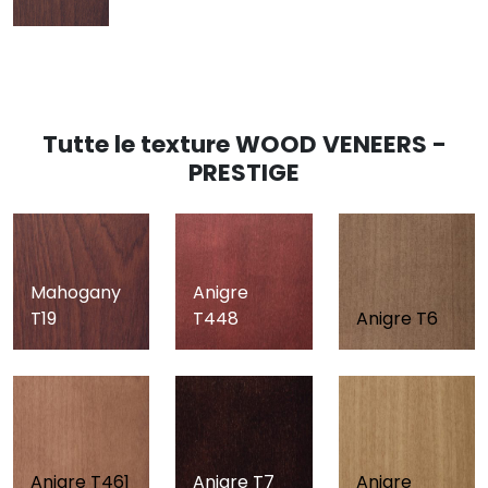
Tutte le texture WOOD VENEERS -
PRESTIGE
Mahogany
Anigre
T19
T448
Anigre T6
Anigre T461
Anigre T7
Anigre