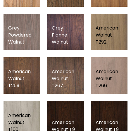
Grey
Grey
American
Powdered
Flannel
Walnut
Walnut
Walnut
T292
American
American
American
Walnut
Walnut
Walnut
T269
T267
T266
American
Walnut
American
American
T160
Walnut T9
Walnut T9