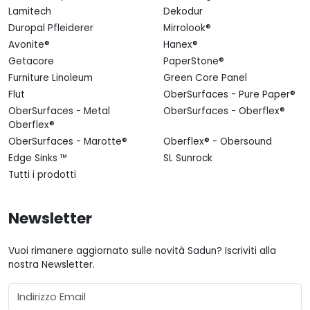
Lamitech
Dekodur
Duropal Pfleiderer
Mirrolook®
Avonite®
Hanex®
Getacore
PaperStone®
Furniture Linoleum
Green Core Panel
Flut
OberSurfaces - Pure Paper®
OberSurfaces - Metal
OberSurfaces - Oberflex®
Oberflex®
OberSurfaces - Marotte®
Oberflex® - Obersound
Edge Sinks ™
SL Sunrock
Tutti i prodotti
Newsletter
Vuoi rimanere aggiornato sulle novità Sadun? Iscriviti alla
nostra Newsletter.
Email