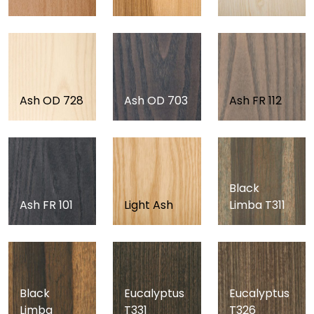
Ash OD 728
Ash OD 703
Ash FR 112
Black
Ash FR 101
Light Ash
Limba T311
Black
Eucalyptus
Eucalyptus
Limba
T331
T326