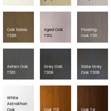
Oak Salvia
Aged Oak
Floating
T326
T312
Oak T311
Ashen Oak
Grey Oak
Slate Grey
T310
T309
Oak T308
White
Astrakhan
Oak
Oak T13
Oak T4