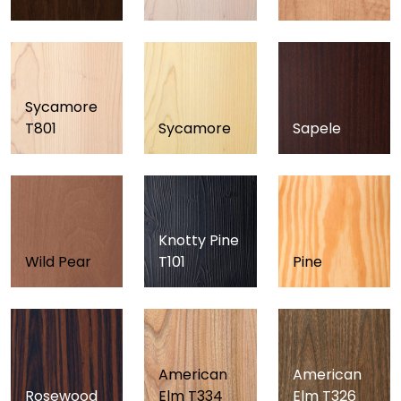
Sycamore
T801
Sycamore
Sapele
Knotty Pine
Wild Pear
T101
Pine
American
American
Rosewood
Elm T334
Elm T326