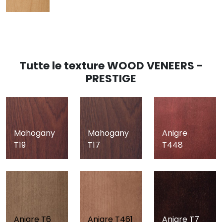
Tutte le texture WOOD VENEERS -
PRESTIGE
Mahogany
Mahogany
Anigre
T19
T17
T448
Anigre T6
Anigre T461
Anigre T7