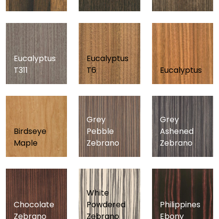
Eucalyptus
Eucalyptus
T311
T6
Eucalyptus
Grey
Grey
Birdseye
Pebble
Ashened
Maple
Zebrano
Zebrano
White
Chocolate
Powdered
Philippines
Zebrano
Zebrano
Ebony