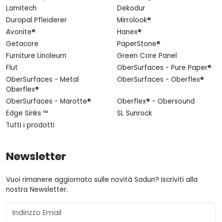
Lamitech
Dekodur
Duropal Pfleiderer
Mirrolook®
Avonite®
Hanex®
Getacore
PaperStone®
Furniture Linoleum
Green Core Panel
Flut
OberSurfaces - Pure Paper®
OberSurfaces - Metal
OberSurfaces - Oberflex®
Oberflex®
OberSurfaces - Marotte®
Oberflex® - Obersound
Edge Sinks ™
SL Sunrock
Tutti i prodotti
Newsletter
Vuoi rimanere aggiornato sulle novità Sadun? Iscriviti alla
nostra Newsletter.
Email