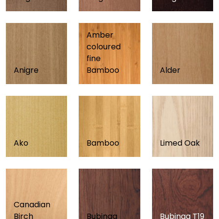
Amber
coloured
fine
Anigre
Bamboo
Alder
Ako
Bamboo
Limed Oak
Canadian
Birch
Bubinga
Bubinga T19