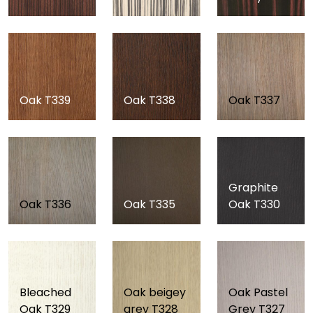
Oak T339
Oak T338
Oak T337
Graphite
Oak T336
Oak T335
Oak T330
Bleached
Oak beigey
Oak Pastel
Oak T329
grey T328
Grey T327