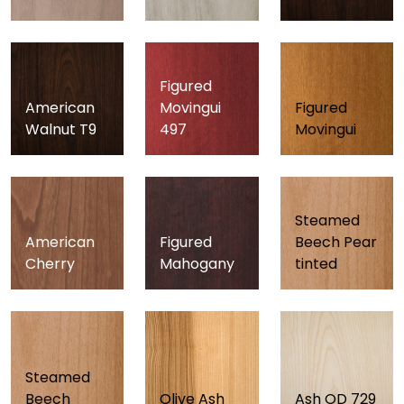
Figured
American
Movingui
Figured
Walnut T9
497
Movingui
Steamed
American
Figured
Beech Pear
Cherry
Mahogany
tinted
Steamed
Beech
Olive Ash
Ash OD 729