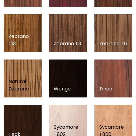
Zebrano
T13
Zebrano T3
Zebrano T6
Natural
Zebrano
Wenge
Tineo
Sycamore
Sycamore
Teak
T802
T800