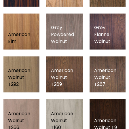
Grey
Grey
American
Powdered
Flannel
Elm
Walnut
Walnut
American
American
American
Walnut
Walnut
Walnut
T292
T269
T267
American
American
Walnut
Walnut
American
T266
T160
Walnut T9