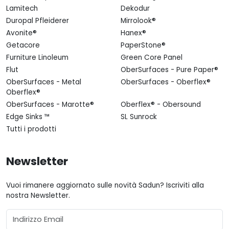
Lamitech
Dekodur
Duropal Pfleiderer
Mirrolook®
Avonite®
Hanex®
Getacore
PaperStone®
Furniture Linoleum
Green Core Panel
Flut
OberSurfaces - Pure Paper®
OberSurfaces - Metal
OberSurfaces - Oberflex®
Oberflex®
OberSurfaces - Marotte®
Oberflex® - Obersound
Edge Sinks ™
SL Sunrock
Tutti i prodotti
Newsletter
Vuoi rimanere aggiornato sulle novità Sadun? Iscriviti alla
nostra Newsletter.
Email