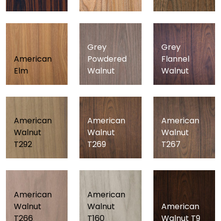
Grey
Grey
American
Powdered
Flannel
Elm
Walnut
Walnut
American
American
American
Walnut
Walnut
Walnut
T292
T269
T267
American
American
Walnut
Walnut
American
T266
T160
Walnut T9