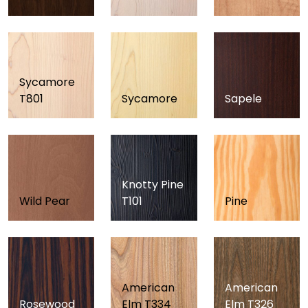
Sycamore
T801
Sycamore
Sapele
Knotty Pine
Wild Pear
T101
Pine
American
American
Rosewood
Elm T334
Elm T326