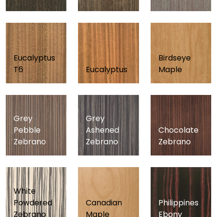
Eucalyptus
Birdseye
T6
Eucalyptus
Maple
Grey
Grey
Pebble
Ashened
Chocolate
Zebrano
Zebrano
Zebrano
White
Powdered
Canadian
Philippines
Zebrano
Maple
Ebony