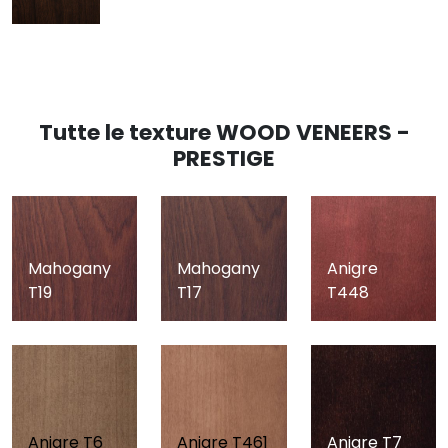
Tutte le texture WOOD VENEERS -
PRESTIGE
Mahogany
Mahogany
Anigre
T19
T17
T448
Anigre T6
Anigre T461
Anigre T7