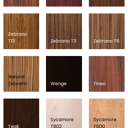
Zebrano
T13
Zebrano T3
Zebrano T6
Natural
Zebrano
Wenge
Tineo
Sycamore
Sycamore
Teak
T802
T800