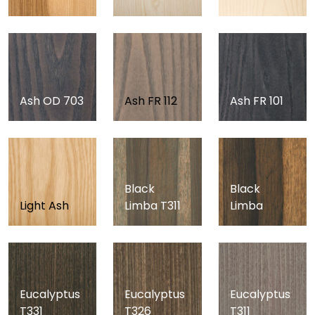
Ash OD 703
Ash FR 112
Ash FR 101
Black
Black
Light Ash
Limba T311
Limba
Eucalyptus
Eucalyptus
Eucalyptus
T331
T326
T311