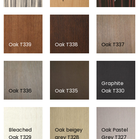
Oak T339
Oak T338
Oak T337
Graphite
Oak T336
Oak T335
Oak T330
Bleached
Oak beigey
Oak Pastel
Oak T329
grey T328
Grey T327