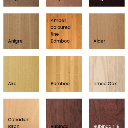
Amber
coloured
fine
Anigre
Bamboo
Alder
Ako
Bamboo
Limed Oak
Canadian
Birch
Bubinga
Bubinga T19