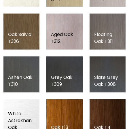
Oak Salvia
Aged Oak
Floating
T326
T312
Oak T311
Ashen Oak
Grey Oak
Slate Grey
T310
T309
Oak T308
White
Astrakhan
Oak
Oak T13
Oak T4