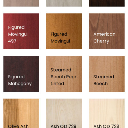
Figured
Movingui
Figured
American
497
Movingui
Cherry
Steamed
Figured
Beech Pear
Steamed
Mahogany
tinted
Beech
Olive Ash
Ash OD 729
Ash OD 728