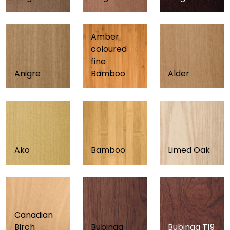
Amber
coloured
fine
Anigre
Bamboo
Alder
Ako
Bamboo
Limed Oak
Canadian
Birch
Bubinga
Bubinga T19