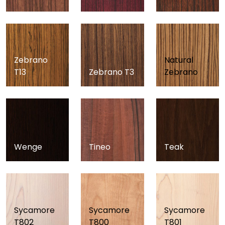
Zebrano
Natural
T13
Zebrano T3
Zebrano
Wenge
Tineo
Teak
Sycamore
Sycamore
Sycamore
T802
T800
T801