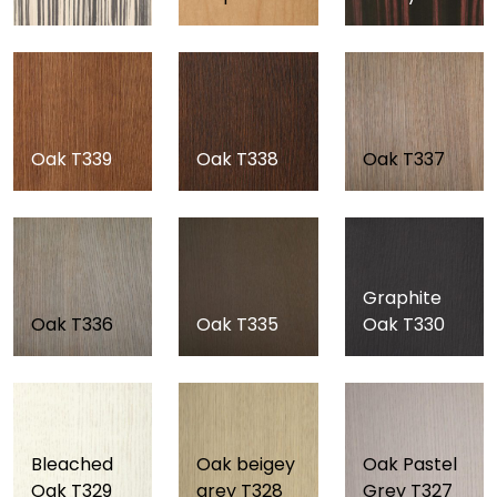
Oak T339
Oak T338
Oak T337
Graphite
Oak T336
Oak T335
Oak T330
Bleached
Oak beigey
Oak Pastel
Oak T329
grey T328
Grey T327