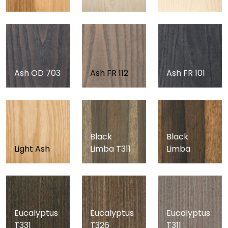
Ash OD 703
Ash FR 112
Ash FR 101
Black
Black
Light Ash
Limba T311
Limba
Eucalyptus
Eucalyptus
Eucalyptus
T331
T326
T311