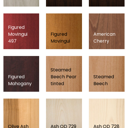
Figured
Movingui
Figured
American
497
Movingui
Cherry
Steamed
Figured
Beech Pear
Steamed
Mahogany
tinted
Beech
Olive Ash
Ash OD 729
Ash OD 728