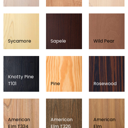
Sycamore
Sapele
Wild Pear
Knotty Pine
T101
Pine
Rosewood
American
American
American
Elm T334
Elm T326
Elm