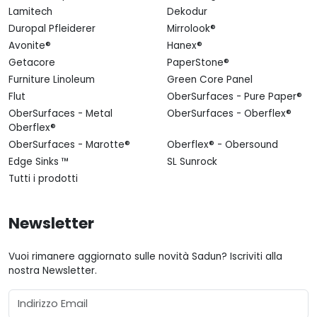
Lamitech
Dekodur
Duropal Pfleiderer
Mirrolook®
Avonite®
Hanex®
Getacore
PaperStone®
Furniture Linoleum
Green Core Panel
Flut
OberSurfaces - Pure Paper®
OberSurfaces - Metal
OberSurfaces - Oberflex®
Oberflex®
OberSurfaces - Marotte®
Oberflex® - Obersound
Edge Sinks ™
SL Sunrock
Tutti i prodotti
Newsletter
Vuoi rimanere aggiornato sulle novità Sadun? Iscriviti alla
nostra Newsletter.
Email