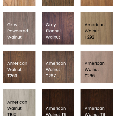
Grey
Grey
American
Powdered
Flannel
Walnut
Walnut
Walnut
T292
American
American
American
Walnut
Walnut
Walnut
T269
T267
T266
American
Walnut
American
American
T160
Walnut T9
Walnut T9