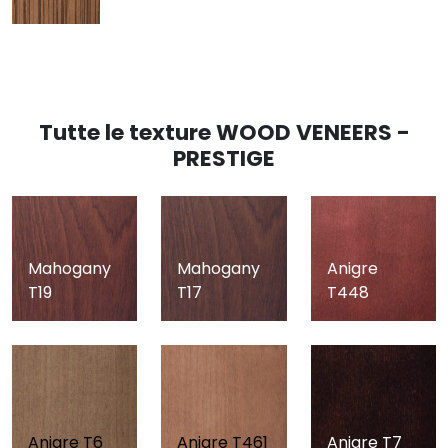
Tutte le texture WOOD VENEERS -
PRESTIGE
Mahogany
Mahogany
Anigre
T19
T17
T448
Anigre T6
Anigre T461
Anigre T7