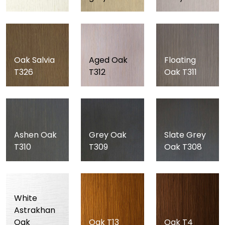
Oak Salvia
Aged Oak
Floating
T326
T312
Oak T311
Ashen Oak
Grey Oak
Slate Grey
T310
T309
Oak T308
White
Astrakhan
Oak
Oak T13
Oak T4