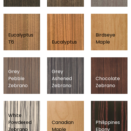
Eucalyptus
Birdseye
T6
Eucalyptus
Maple
Grey
Grey
Pebble
Ashened
Chocolate
Zebrano
Zebrano
Zebrano
White
Powdered
Canadian
Philippines
Zebrano
Maple
Ebony