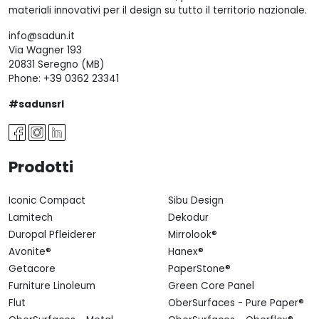
materiali innovativi per il design su tutto il territorio nazionale.
info@sadun.it
Via Wagner 193
20831 Seregno (MB)
Phone:
+39 0362 23341
#sadunsrl
Prodotti
Iconic Compact
Sibu Design
Lamitech
Dekodur
Duropal Pfleiderer
Mirrolook®
Avonite®
Hanex®
Getacore
PaperStone®
Furniture Linoleum
Green Core Panel
Flut
OberSurfaces - Pure Paper®