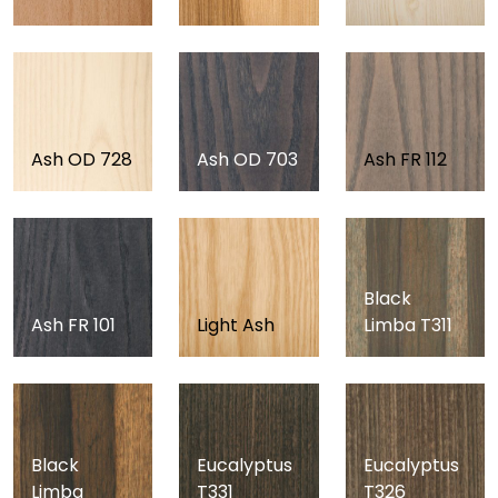
Ash OD 728
Ash OD 703
Ash FR 112
Black
Ash FR 101
Light Ash
Limba T311
Black
Eucalyptus
Eucalyptus
Limba
T331
T326