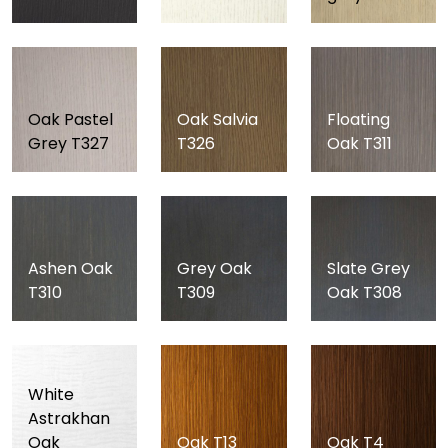
Oak Pastel
Oak Salvia
Floating
Grey T327
T326
Oak T311
Ashen Oak
Grey Oak
Slate Grey
T310
T309
Oak T308
White
Astrakhan
Oak
Oak T13
Oak T4