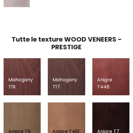
Tutte le texture WOOD VENEERS -
PRESTIGE
Mahogany
Mahogany
Anigre
T19
T17
T448
Anigre T6
Anigre T461
Anigre T7