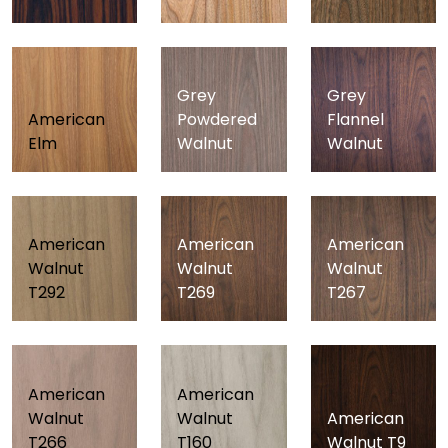
Grey
Grey
American
Powdered
Flannel
Elm
Walnut
Walnut
American
American
American
Walnut
Walnut
Walnut
T292
T269
T267
American
American
Walnut
Walnut
American
T266
T160
Walnut T9