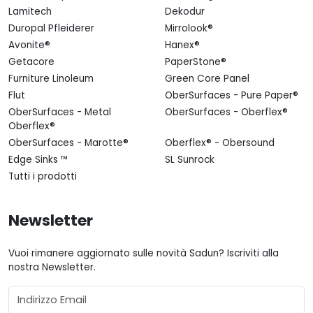
Lamitech
Dekodur
Duropal Pfleiderer
Mirrolook®
Avonite®
Hanex®
Getacore
PaperStone®
Furniture Linoleum
Green Core Panel
Flut
OberSurfaces - Pure Paper®
OberSurfaces - Metal
OberSurfaces - Oberflex®
Oberflex®
OberSurfaces - Marotte®
Oberflex® - Obersound
Edge Sinks ™
SL Sunrock
Tutti i prodotti
Newsletter
Vuoi rimanere aggiornato sulle novità Sadun? Iscriviti alla
nostra Newsletter.
Email