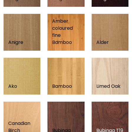
Amber
coloured
fine
Anigre
Bamboo
Alder
Ako
Bamboo
Limed Oak
Canadian
Birch
Bubinga
Bubinga T19