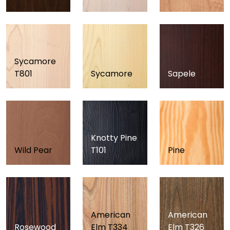
Sycamore
T801
Sycamore
Sapele
Knotty Pine
Wild Pear
T101
Pine
American
American
Rosewood
Elm T334
Elm T326