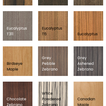
Eucalyptus
Eucalyptus
T311
T6
Eucalyptus
Grey
Grey
Birdseye
Pebble
Ashened
Maple
Zebrano
Zebrano
White
Chocolate
Powdered
Canadian
Zebrano
Zebrano
Maple