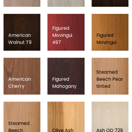
Figured
American
Movingui
Figured
Walnut T9
497
Movingui
Steamed
American
Figured
Beech Pear
Cherry
Mahogany
tinted
Steamed
Beech
Olive Ash
Ash OD 729