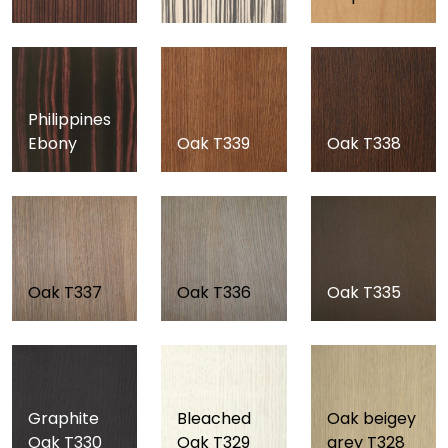
Philippines
Ebony
Oak T339
Oak T338
Oak T337
Oak T336
Oak T335
Graphite
Bleached
Oak beigey
Oak T330
Oak T329
grey T328