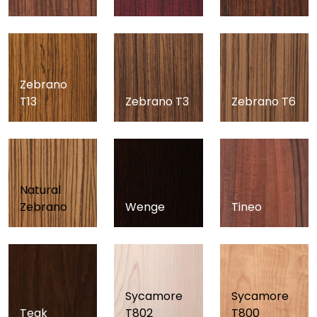
Zebrano
T13
Zebrano T3
Zebrano T6
Natural
Zebrano
Wenge
Tineo
Sycamore
Sycamore
Teak
T802
T800