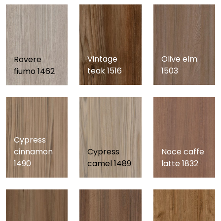
Vintage
Olive elm
Rovere
teak 1516
1503
fiumo 1462
Cypress
cinnamon
Cypress
Noce caffe
1490
camel 1489
latte 1832