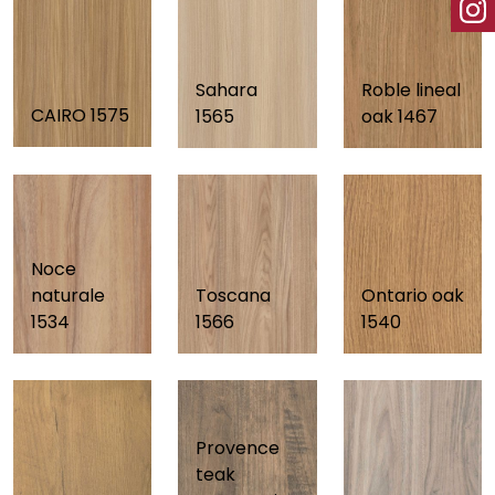
Sahara
Roble lineal
CAIRO 1575
1565
oak 1467
Noce
naturale
Ontario oak
Toscana
1534
1540
1566
Provence
teak