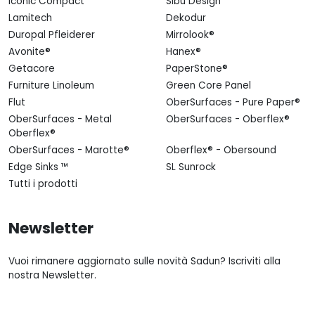
Iconic Compact
Sibu Design
Lamitech
Dekodur
Duropal Pfleiderer
Mirrolook®
Avonite®
Hanex®
Getacore
PaperStone®
Furniture Linoleum
Green Core Panel
Flut
OberSurfaces - Pure Paper®
OberSurfaces - Metal
OberSurfaces - Oberflex®
Oberflex®
OberSurfaces - Marotte®
Oberflex® - Obersound
Edge Sinks ™
SL Sunrock
Tutti i prodotti
Newsletter
Vuoi rimanere aggiornato sulle novità Sadun? Iscriviti alla
nostra Newsletter.
Email