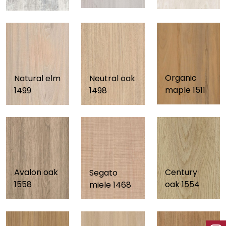
Organic
Natural elm
Neutral oak
maple 1511
1499
1498
Avalon oak
Century
Segato
1558
oak 1554
miele 1468