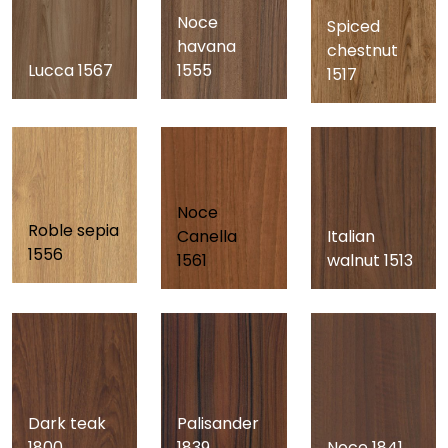
Noce
Spiced
havana
chestnut
Lucca 1567
1555
1517
Noce
Roble sepia
Italian
Canella
1556
walnut 1513
1561
Dark teak
Palisander
1800
1839
Noce 1841