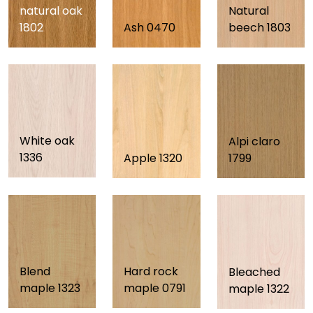
natural oak
Natural
1802
Ash 0470
beech 1803
White oak
Alpi claro
1336
Apple 1320
1799
Blend
Hard rock
Bleached
maple 1323
maple 0791
maple 1322