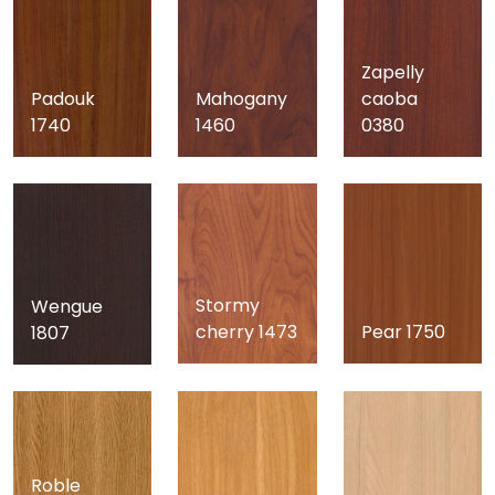
Zapelly
Padouk
Mahogany
caoba
1740
1460
0380
Stormy
Wengue
cherry 1473
Pear 1750
1807
Roble