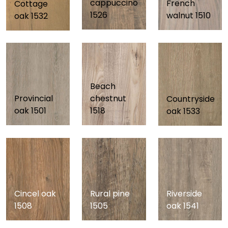
cappuccino
French
Cottage
1526
walnut 1510
oak 1532
Beach
Provincial
chestnut
Countryside
oak 1501
1518
oak 1533
Riverside
Cincel oak
Rural pine
oak 1541
1508
1505