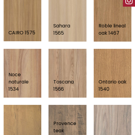
Sahara
Roble lineal
CAIRO 1575
1565
oak 1467
Noce
naturale
Ontario oak
Toscana
1534
1540
1566
Provence
teak