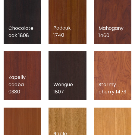
Padouk
Chocolate
Mahogany
1740
oak 1808
1460
Zapelly
Stormy
caoba
Wengue
cherry 1473
0380
1807
Roble