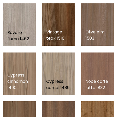
Vintage
Olive elm
Rovere
teak 1516
1503
fiumo 1462
Cypress
cinnamon
Cypress
Noce caffe
1490
camel 1489
latte 1832