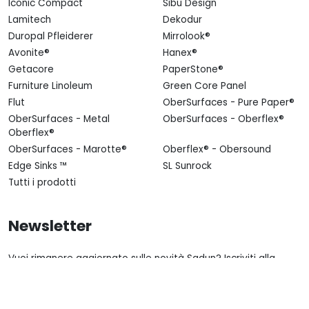
Iconic Compact
Sibu Design
Lamitech
Dekodur
Duropal Pfleiderer
Mirrolook®
Avonite®
Hanex®
Getacore
PaperStone®
Furniture Linoleum
Green Core Panel
Flut
OberSurfaces - Pure Paper®
OberSurfaces - Metal
OberSurfaces - Oberflex®
Oberflex®
OberSurfaces - Marotte®
Oberflex® - Obersound
Edge Sinks ™
SL Sunrock
Tutti i prodotti
Newsletter
Vuoi rimanere aggiornato sulle novità Sadun? Iscriviti alla
nostra Newsletter.
Email