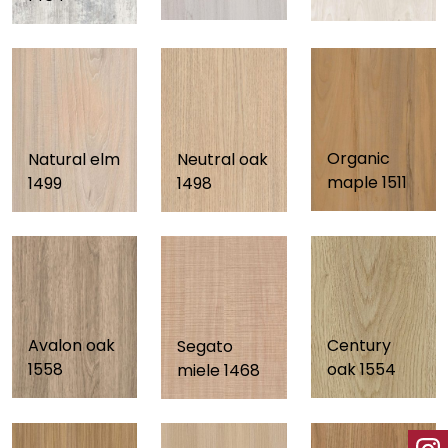
Organic
Natural elm
Neutral oak
maple 1511
1499
1498
Avalon oak
Century
Segato
1558
oak 1554
miele 1468