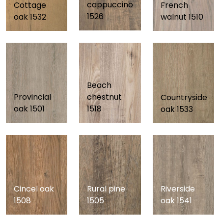
cappuccino
French
Cottage
1526
walnut 1510
oak 1532
Beach
Provincial
chestnut
Countryside
oak 1501
1518
oak 1533
Riverside
Cincel oak
Rural pine
oak 1541
1508
1505