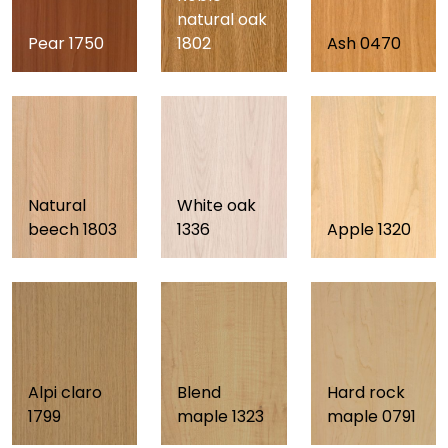
natural oak
Pear 1750
1802
Ash 0470
White oak
Natural
1336
beech 1803
Apple 1320
Alpi claro
Blend
Hard rock
1799
maple 1323
maple 0791