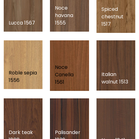
Noce
Spiced
havana
chestnut
Lucca 1567
1555
1517
Noce
Roble sepia
Italian
Canella
1556
walnut 1513
1561
Dark teak
Palisander