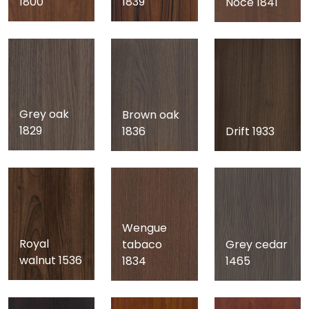
1800
1839
Noce 1841
Grey oak
Brown oak
1829
1836
Drift 1933
Wengue
Royal
tabaco
Grey cedar
walnut 1536
1834
1465