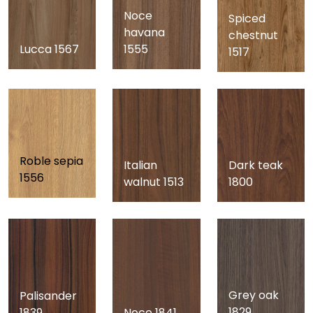
Noce
Spiced
havana
chestnut
Lucca 1567
1555
1517
Roble sepia
Italian
Dark teak
1556
walnut 1513
1800
Grey oak
Palisander
1829
1839
Noce 1841