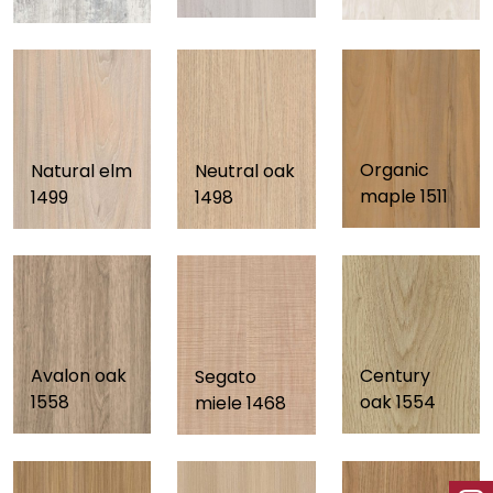
Organic
Natural elm
Neutral oak
maple 1511
1499
1498
Avalon oak
Century
Segato
1558
oak 1554
miele 1468