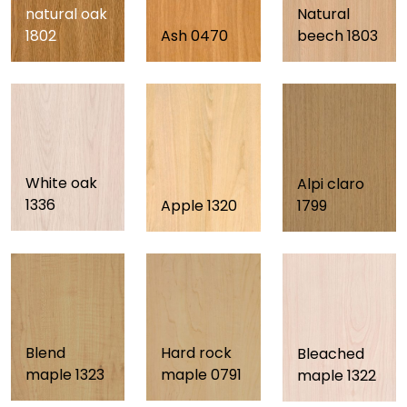
natural oak
Natural
1802
Ash 0470
beech 1803
White oak
Alpi claro
1336
Apple 1320
1799
Blend
Hard rock
Bleached
maple 1323
maple 0791
maple 1322