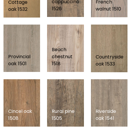
cappuccino
French
Cottage
1526
walnut 1510
oak 1532
Beach
Provincial
chestnut
Countryside
oak 1501
1518
oak 1533
Riverside
Cincel oak
Rural pine
oak 1541
1508
1505