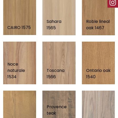
Sahara
Roble lineal
CAIRO 1575
1565
oak 1467
Noce
naturale
Ontario oak
Toscana
1534
1540
1566
Provence
teak