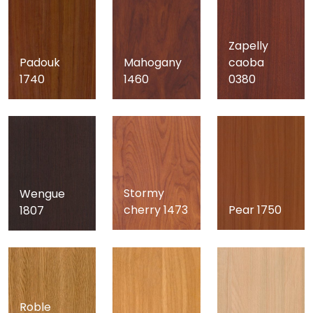
Zapelly
Padouk
Mahogany
caoba
1740
1460
0380
Stormy
Wengue
cherry 1473
Pear 1750
1807
Roble