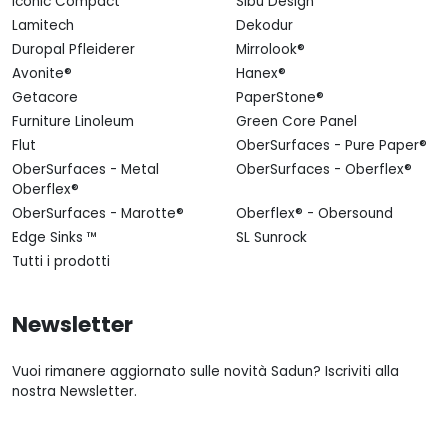
Iconic Compact
Sibu Design
Lamitech
Dekodur
Duropal Pfleiderer
Mirrolook®
Avonite®
Hanex®
Getacore
PaperStone®
Furniture Linoleum
Green Core Panel
Flut
OberSurfaces - Pure Paper®
OberSurfaces - Metal
OberSurfaces - Oberflex®
Oberflex®
OberSurfaces - Marotte®
Oberflex® - Obersound
Edge Sinks ™
SL Sunrock
Tutti i prodotti
Newsletter
Vuoi rimanere aggiornato sulle novità Sadun? Iscriviti alla
nostra Newsletter.
Email