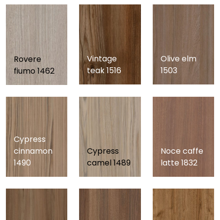
Vintage
Olive elm
Rovere
teak 1516
1503
fiumo 1462
Cypress
cinnamon
Cypress
Noce caffe
1490
camel 1489
latte 1832