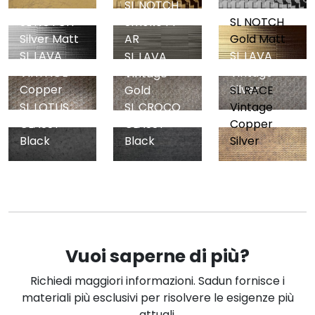
SL NOTCH
SL NOTCH
Smoke PF
SL NOTCH
Silver Matt
AR
Gold Matt
SL LAVA
SL LAVA
SL LAVA
VINTAGE
Vintage
Vintage
Copper
Silver
Gold
SL RACE
SL LOTUS
SL CROCO
Vintage
CLASSY
CLASSY
Copper
Black
Black
Silver
Vuoi saperne di più?
Richiedi maggiori informazioni. Sadun fornisce i
materiali più esclusivi per risolvere le esigenze più
attuali.