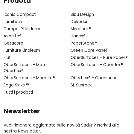
Prodotti
Iconic Compact
Sibu Design
Lamitech
Dekodur
Duropal Pfleiderer
Mirrolook®
Avonite®
Hanex®
Getacore
PaperStone®
Furniture Linoleum
Green Core Panel
Flut
OberSurfaces - Pure Paper®
OberSurfaces - Metal
OberSurfaces - Oberflex®
Oberflex®
OberSurfaces - Marotte®
Oberflex® - Obersound
Edge Sinks ™
SL Sunrock
Tutti i prodotti
Newsletter
Vuoi rimanere aggiornato sulle novità Sadun? Iscriviti alla
nostra Newsletter.