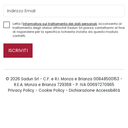
Email
Letta l'
informativa sul trattamento dei dati personali
, acconsento al
trattamento degli stessi affinché Sadun Srl possa contattarmi al fine
di rispondere per la specifica richiesta inviata da questo modulo
contatti.
ISCRIVITI
© 2026 Sadun Srl - C.F. e R.I. Monza e Brianza 00848500153 -
R.E.A. Monza e Brianza 729368 - P. IVA 00697270965
Privacy Policy
-
Cookie Policy
-
Dichiarazione Accessibilità