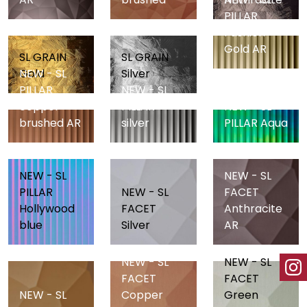
PILLAR
Fashion
Gold AR
SL GRAIN
SL GRAIN
Gold
Silver
NEW - SL
PILLAR
NEW - SL
copper
PILLAR
NEW - SL
brushed AR
silver
PILLAR Aqua
NEW - SL
NEW - SL
PILLAR
NEW - SL
FACET
Hollywood
FACET
Anthracite
blue
Silver
AR
NEW - SL
NEW - SL
FACET
FACET
NEW - SL
Copper
Green