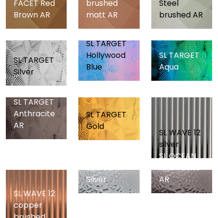
FACET Red
brushed
Steel
Brown AR
matt AR
brushed AR
SL TARGET
Hollywood
SL TARGET
SL TARGET
Blue
Aqua
Silver
SL TARGET
Anthracite
SL TARGET
AR
Gold
SL WAVE 12
silver
SL OCEAN
SL OCEAN
Anthracite
Silver
AR
SL WAVE 12
copper
brushed