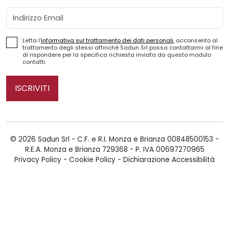
Email
Letta l'
informativa sul trattamento dei dati personali
, acconsento al
trattamento degli stessi affinché Sadun Srl possa contattarmi al fine
di rispondere per la specifica richiesta inviata da questo modulo
contatti.
ISCRIVITI
© 2026 Sadun Srl - C.F. e R.I. Monza e Brianza 00848500153 -
R.E.A. Monza e Brianza 729368 - P. IVA 00697270965
Privacy Policy
-
Cookie Policy
-
Dichiarazione Accessibilità