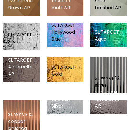
FACET Red
brushed
Steel
Brown AR
matt AR
brushed AR
SL TARGET
Hollywood
SL TARGET
SL TARGET
Blue
Aqua
Silver
SL TARGET
Anthracite
SL TARGET
AR
Gold
SL WAVE 12
silver
SL OCEAN
SL OCEAN
Anthracite
Silver
AR
SL WAVE 12
copper
brushed