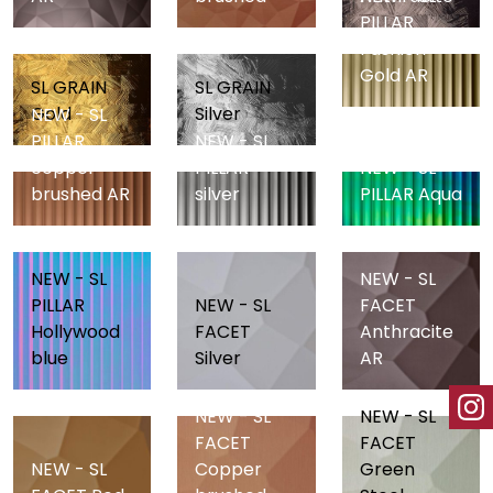
PILLAR
Fashion
Gold AR
SL GRAIN
SL GRAIN
Gold
Silver
NEW - SL
PILLAR
NEW - SL
copper
PILLAR
NEW - SL
brushed AR
silver
PILLAR Aqua
NEW - SL
NEW - SL
PILLAR
NEW - SL
FACET
Hollywood
FACET
Anthracite
blue
Silver
AR
NEW - SL
NEW - SL
FACET
FACET
NEW - SL
Copper
Green