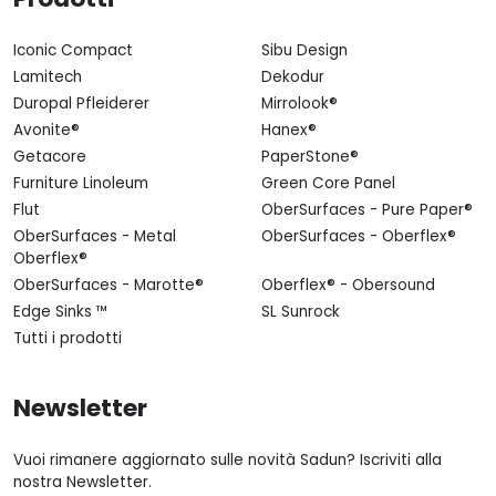
Iconic Compact
Sibu Design
Lamitech
Dekodur
Duropal Pfleiderer
Mirrolook®
Avonite®
Hanex®
Getacore
PaperStone®
Furniture Linoleum
Green Core Panel
Flut
OberSurfaces - Pure Paper®
OberSurfaces - Metal
OberSurfaces - Oberflex®
Oberflex®
OberSurfaces - Marotte®
Oberflex® - Obersound
Edge Sinks ™
SL Sunrock
Tutti i prodotti
Newsletter
Vuoi rimanere aggiornato sulle novità Sadun? Iscriviti alla
nostra Newsletter.