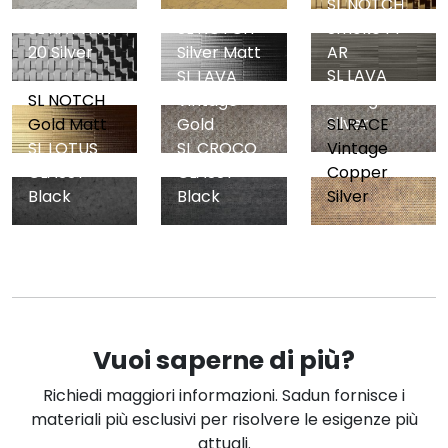
SL NOTCH
SL RATTAN
SL NOTCH
Smoke PF
20 Silver
Silver Matt
AR
SL LAVA
SL LAVA
Vintage
SL NOTCH
Vintage
Silver
Gold Matt
Gold
SL RACE
SL LOTUS
SL CROCO
Vintage
CLASSY
CLASSY
Copper
Black
Black
Silver
Vuoi saperne di più?
Richiedi maggiori informazioni. Sadun fornisce i
materiali più esclusivi per risolvere le esigenze più
attuali.