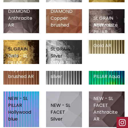
NEW - SL
NEW - SL
DIAMOND
DIAMOND
Anthracite
Copper
SL GRAIN
AR
brushed
Anthracite
NEW - SL
PILLAR
Fashion
Gold AR
SL GRAIN
SL GRAIN
Gold
Silver
NEW - SL
PILLAR
NEW - SL
copper
PILLAR
NEW - SL
brushed AR
silver
PILLAR Aqua
NEW - SL
NEW - SL
PILLAR
NEW - SL
FACET
Hollywood
FACET
Anthracite
blue
Silver
AR