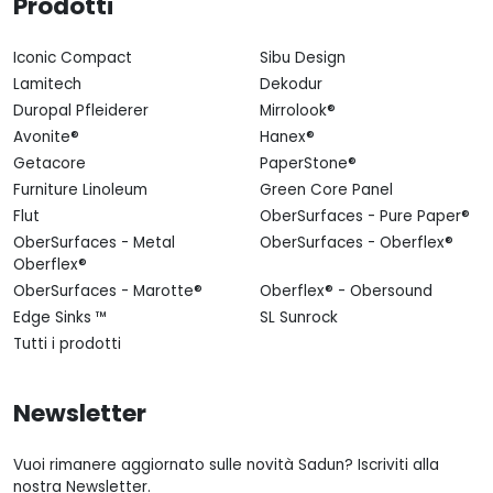
Prodotti
Iconic Compact
Sibu Design
Lamitech
Dekodur
Duropal Pfleiderer
Mirrolook®
Avonite®
Hanex®
Getacore
PaperStone®
Furniture Linoleum
Green Core Panel
Flut
OberSurfaces - Pure Paper®
OberSurfaces - Metal
OberSurfaces - Oberflex®
Oberflex®
OberSurfaces - Marotte®
Oberflex® - Obersound
Edge Sinks ™
SL Sunrock
Tutti i prodotti
Newsletter
Vuoi rimanere aggiornato sulle novità Sadun? Iscriviti alla
nostra Newsletter.