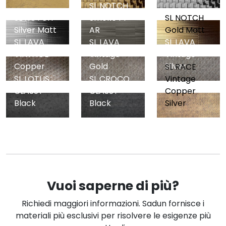
SL NOTCH
SL NOTCH
Smoke PF
SL NOTCH
Silver Matt
AR
Gold Matt
SL LAVA
SL LAVA
SL LAVA
VINTAGE
Vintage
Vintage
Copper
Silver
Gold
SL RACE
SL LOTUS
SL CROCO
Vintage
CLASSY
CLASSY
Copper
Black
Black
Silver
Vuoi saperne di più?
Richiedi maggiori informazioni. Sadun fornisce i
materiali più esclusivi per risolvere le esigenze più