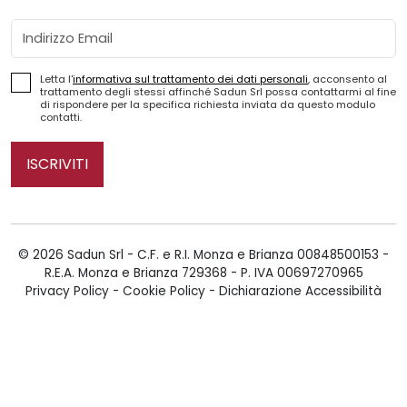
Email
Letta l'
informativa sul trattamento dei dati personali
, acconsento al
trattamento degli stessi affinché Sadun Srl possa contattarmi al fine
di rispondere per la specifica richiesta inviata da questo modulo
contatti.
ISCRIVITI
© 2026 Sadun Srl - C.F. e R.I. Monza e Brianza 00848500153 -
R.E.A. Monza e Brianza 729368 - P. IVA 00697270965
Privacy Policy
-
Cookie Policy
-
Dichiarazione Accessibilità