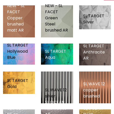
NEW - SL
NEW - SL
FACET
FACET
SL TARGET
Copper
Green
Silver
brushed
Steel
matt AR
brushed AR
SL TARGET
SL TARGET
Hollywood
SL TARGET
Anthracite
Blue
Aqua
AR
SL TARGET
SL WAVE 12
Gold
SL WAVE 12
copper
silver
brushed
SL OCEAN
SL OCEAN
Anthracite
SL OCEAN