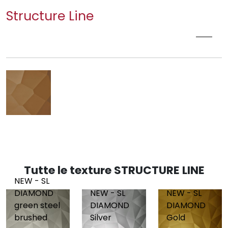
Structure Line
NEW - SL FACET RED BROWN AR
Tutte le texture STRUCTURE LINE
NEW - SL
DIAMOND
NEW - SL
NEW - SL
green steel
DIAMOND
DIAMOND
brushed
Silver
Gold