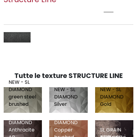
SL CRASHED CLASSY BLACK
Tutte le texture STRUCTURE LINE
NEW - SL
DIAMOND
NEW - SL
NEW - SL
green steel
DIAMOND
DIAMOND
brushed
Silver
Gold
NEW - SL
NEW - SL
DIAMOND
DIAMOND
Anthracite
Copper
SL GRAIN