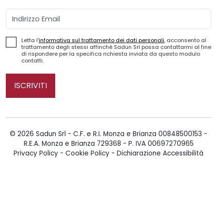
Email
Letta l'
informativa sul trattamento dei dati personali
, acconsento al
trattamento degli stessi affinché Sadun Srl possa contattarmi al fine
di rispondere per la specifica richiesta inviata da questo modulo
contatti.
ISCRIVITI
© 2026 Sadun Srl - C.F. e R.I. Monza e Brianza 00848500153 -
R.E.A. Monza e Brianza 729368 - P. IVA 00697270965
Privacy Policy
-
Cookie Policy
-
Dichiarazione Accessibilità