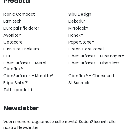
Prodotti
Iconic Compact
Sibu Design
Lamitech
Dekodur
Duropal Pfleiderer
Mirrolook®
Avonite®
Hanex®
Getacore
PaperStone®
Furniture Linoleum
Green Core Panel
Flut
OberSurfaces - Pure Paper®
OberSurfaces - Metal
OberSurfaces - Oberflex®
Oberflex®
OberSurfaces - Marotte®
Oberflex® - Obersound
Edge Sinks ™
SL Sunrock
Tutti i prodotti
Newsletter
Vuoi rimanere aggiornato sulle novità Sadun? Iscriviti alla
nostra Newsletter.