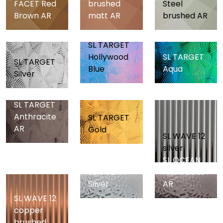
FACET Red
brushed
Steel
Brown AR
matt AR
brushed AR
SL TARGET
Hollywood
SL TARGET
SL TARGET
Blue
Aqua
Silver
SL TARGET
Anthracite
SL TARGET
AR
Gold
SL WAVE 12
silver
SL OCEAN
SL OCEAN
Anthracite
Silver
AR
SL WAVE 12
copper
brushed