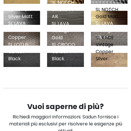
SL NOTCH
SL NOTCH
Smoke PF
SL NOTCH
Silver Matt
AR
Gold Matt
SL LAVA
SL LAVA
SL LAVA
VINTAGE
Vintage
Vintage
Copper
Silver
Gold
SL RACE
SL LOTUS
SL CROCO
Vintage
CLASSY
CLASSY
Copper
Black
Black
Silver
Vuoi saperne di più?
Richiedi maggiori informazioni. Sadun fornisce i
materiali più esclusivi per risolvere le esigenze più
attuali.