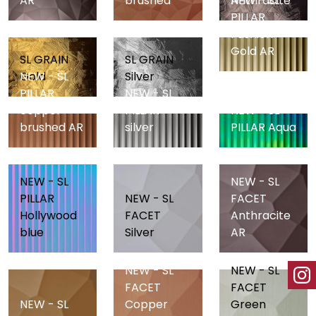
AR
brushed
Anthracite
NEW - SL
PILLAR
Fashion
Gold AR
SL GRAIN
SL GRAIN
Gold
Silver
NEW - SL
PILLAR
NEW - SL
copper
PILLAR
NEW - SL
brushed AR
silver
PILLAR Aqua
NEW - SL
NEW - SL
PILLAR
NEW - SL
FACET
Hollywood
FACET
Anthracite
blue
Silver
AR
NEW - SL
NEW - SL
FACET
FACET
NEW - SL
Copper
Green