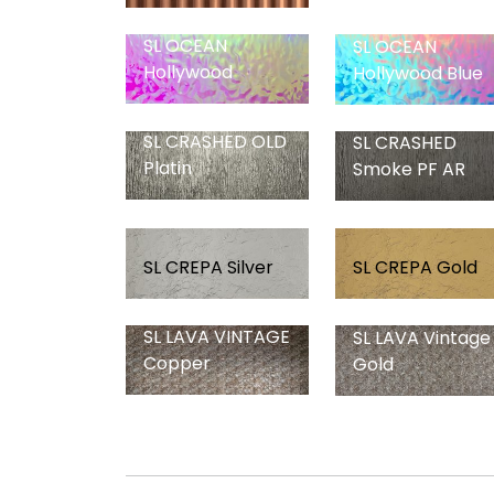
SL OCEAN
SL OCEAN
Hollywood
Hollywood Blue
SL CRASHED OLD
SL CRASHED
Platin
Smoke PF AR
SL CREPA Silver
SL CREPA Gold
SL LAVA VINTAGE
SL LAVA Vintage
Copper
Gold