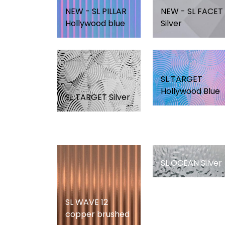
NEW - SL PILLAR
NEW - SL FACET
Hollywood blue
Silver
SL TARGET
Hollywood Blue
SL TARGET Silver
SL OCEAN Silver
SL WAVE 12
copper brushed