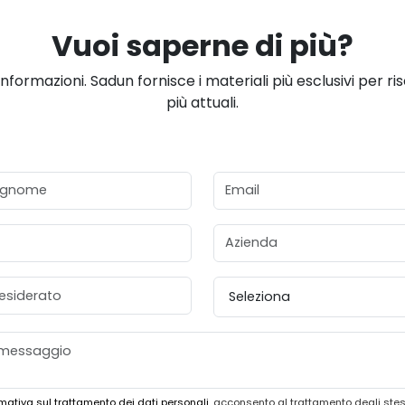
Vuoi saperne di più?
informazioni. Sadun fornisce i materiali più esclusivi per ri
più attuali.
gnome
Email
Azienda
esiderato
Provincia
mativa sul trattamento dei dati personali
, acconsento al trattamento degli stes