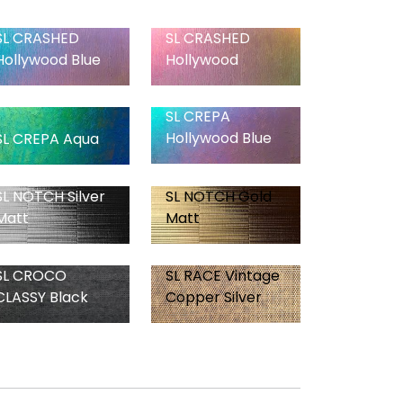
SL CRASHED
SL CRASHED
Hollywood Blue
Hollywood
SL CREPA
Hollywood Blue
SL CREPA Aqua
SL NOTCH Silver
SL NOTCH Gold
Matt
Matt
SL CROCO
SL RACE Vintage
CLASSY Black
Copper Silver