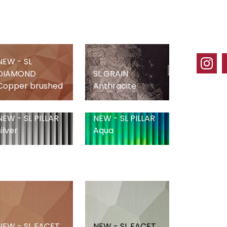
NEW - SL
DIAMOND
SL GRAIN
Copper brushed
Anthracite
NEW - SL PILLAR
NEW - SL PILLAR
silver
Aqua
NEW - SL FACET
NEW - SL FACET