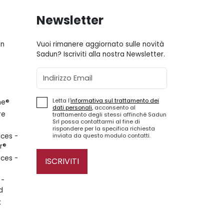
Newsletter
gn
Vuoi rimanere aggiornato sulle novità
Sadun? Iscriviti alla nostra Newsletter.
Email
Letta l'
informativa sul trattamento dei
ne®
dati personali
, acconsento al
re
trattamento degli stessi affinché Sadun
Srl possa contattarmi al fine di
rispondere per la specifica richiesta
inviata da questo modulo contatti.
ces -
r®
ces -
ISCRIVITI
 -
d
k