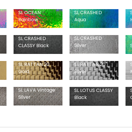
SL OCEAN
SL CRASHED
Rainbow
Aqua
SL CRASHED
SL CRASHED
Silver
CLASSY Black
SL RATTAN 20
SL RATTAN 20
Gold
Silver
SL LAVA Vintage
SL LOTUS CLASSY
Silver
Black