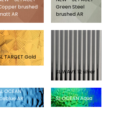
Copper brushed
Green Steel
matt AR
brushed AR
SL TARGET Gold
SL WAVE 12 silver
SL OCEAN
SL OCEAN Aqua
Iceblue AR