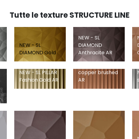
Tutte le texture STRUCTURE LINE
NEW - SL
NEW - SL
DIAMOND
DIAMOND Gold
Anthracite AR
NEW - SL PILLAR
NEW - SL PILLAR
copper brushed
Fashion Gold AR
AR