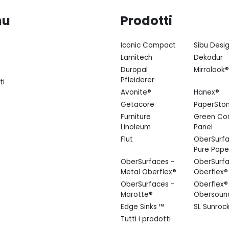
nu
Prodotti
Iconic Compact
Sibu Desi
Lamitech
Dekodur
Duropal
Mirrolook®
Pfleiderer
ti
Avonite®
Hanex®
Getacore
PaperSto
Furniture
Green Co
Linoleum
Panel
Flut
OberSurfa
Pure Pape
OberSurfaces -
OberSurfa
Metal Oberflex®
Oberflex®
OberSurfaces -
Oberflex®
Marotte®
Obersoun
Edge Sinks ™
SL Sunroc
Tutti i prodotti