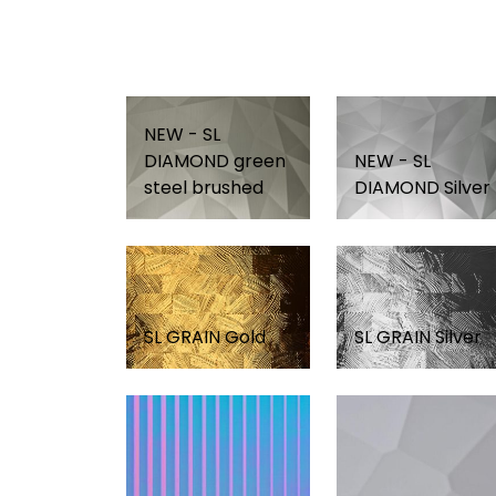
NEW - SL
DIAMOND green
NEW - SL
steel brushed
DIAMOND Silver
SL GRAIN Gold
SL GRAIN Silver