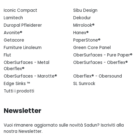
Iconic Compact
Sibu Design
Lamitech
Dekodur
Duropal Pfleiderer
Mirrolook®
Avonite®
Hanex®
Getacore
PaperStone®
Furniture Linoleum
Green Core Panel
Flut
OberSurfaces - Pure Paper®
OberSurfaces - Metal
OberSurfaces - Oberflex®
Oberflex®
OberSurfaces - Marotte®
Oberflex® - Obersound
Edge Sinks ™
SL Sunrock
Tutti i prodotti
Newsletter
Vuoi rimanere aggiornato sulle novità Sadun? Iscriviti alla
nostra Newsletter.