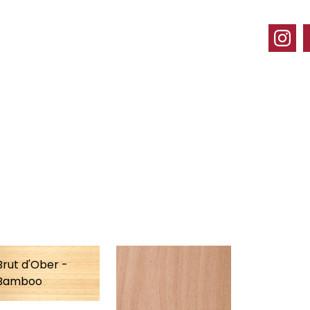
Brut d'Ober -
Bamboo