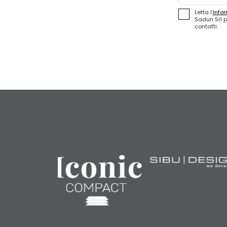
Letta l'
infor
Sadun Srl p
contatti.