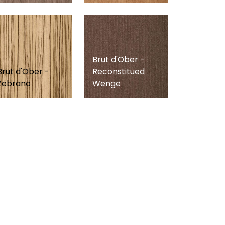
Brut d'Ober -
Brut d'Ober -
Reconstitued
Zebrano
Wenge