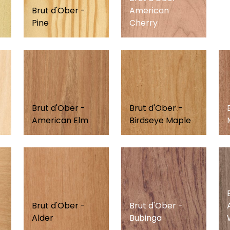
Brut d'Ober -
American
Pine
Cherry
Brut d'Ober -
Brut d'Ober -
American Elm
Birdseye Maple
Brut d'Ober -
Brut d'Ober -
Alder
Bubinga