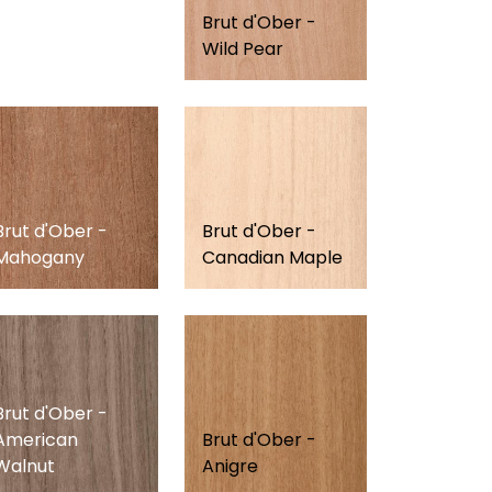
Brut d'Ober -
Wild Pear
Brut d'Ober -
Brut d'Ober -
Mahogany
Canadian Maple
Brut d'Ober -
American
Brut d'Ober -
Walnut
Anigre