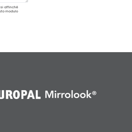
si affinché
esto modulo