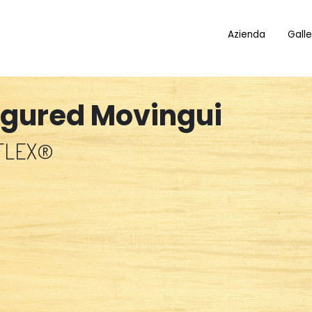
Azienda
Galle
Figured Movingui
FLEX®