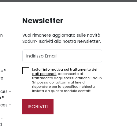
Newsletter
gn
Vuoi rimanere aggiornato sulle novità
Sadun? Iscriviti alla nostra Newsletter.
Email
Letta l'
informativa sul trattamento dei
ne®
dati personali
, acconsento al
re
trattamento degli stessi affinché Sadun
Srl possa contattarmi al fine di
rispondere per la specifica richiesta
inviata da questo modulo contatti.
ces -
r®
ces -
ISCRIVITI
 -
d
k