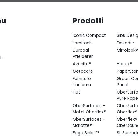
nu
Prodotti
Iconic Compact
Sibu Desi
Lamitech
Dekodur
Duropal
Mirrolook®
Pfleiderer
ti
Avonite®
Hanex®
Getacore
PaperSto
Furniture
Green Co
Linoleum
Panel
Flut
OberSurfa
Pure Pape
OberSurfaces -
OberSurfa
Metal Oberflex®
Oberflex®
OberSurfaces -
Oberflex®
Marotte®
Obersoun
Edge Sinks ™
SL Sunroc