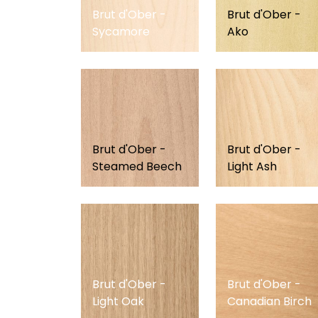
Brut d'Ober -
Brut d'Ober -
Sycamore
Ako
Brut d'Ober -
Brut d'Ober -
Steamed Beech
Light Ash
Brut d'Ober -
Brut d'Ober -
Light Oak
Canadian Birch