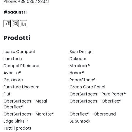
Phone:
+39 0362 23341
#sadunsrl
Prodotti
Iconic Compact
Sibu Design
Lamitech
Dekodur
Duropal Pfleiderer
Mirrolook®
Avonite®
Hanex®
Getacore
PaperStone®
Furniture Linoleum
Green Core Panel
Flut
OberSurfaces - Pure Paper®
OberSurfaces - Metal
OberSurfaces - Oberflex®
Oberflex®
OberSurfaces - Marotte®
Oberflex® - Obersound
Edge Sinks ™
SL Sunrock
Tutti i prodotti