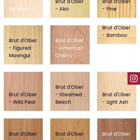
-
Brut d'Ober
Brut d'Ober
Sycamore
- Ako
- Pine
Brut d'Ober
- Bamboo
Brut d'Ober
Brut d'Ober
- Figured
- American
Movingui
Cherry
Brut d'Ober
Brut d'Ober
- Steamed
Brut d'Ober
- Wild Pear
Beech
- Light Ash
Brut d'Ober
Brut d'Ober
Brut d'Ober