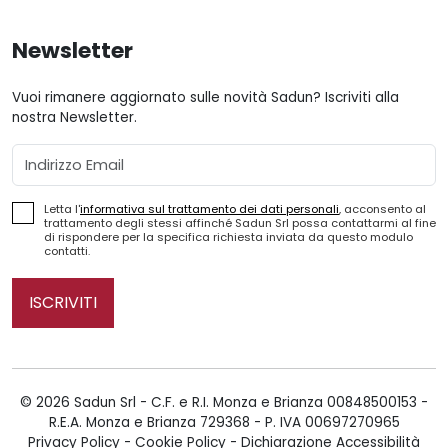
Newsletter
Vuoi rimanere aggiornato sulle novità Sadun? Iscriviti alla
nostra Newsletter.
Email
Letta l'
informativa sul trattamento dei dati personali
, acconsento al
trattamento degli stessi affinché Sadun Srl possa contattarmi al fine
di rispondere per la specifica richiesta inviata da questo modulo
contatti.
ISCRIVITI
© 2026 Sadun Srl - C.F. e R.I. Monza e Brianza 00848500153 -
R.E.A. Monza e Brianza 729368 - P. IVA 00697270965
Privacy Policy
-
Cookie Policy
-
Dichiarazione Accessibilità