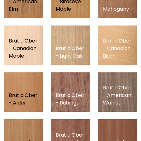
- American
- Birdseye
-
Elm
Maple
Mahogany
Brut d'Ober
Brut d'Ober
- Canadian
Brut d'Ober
- Canadian
Maple
- Light Oak
Birch
Brut d'Ober
Brut d'Ober
Brut d'Ober
- American
- Alder
- Bubinga
Walnut
Brut d'Ober