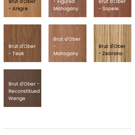
Brut d'Ober
- Figured
Brut d'Ober
- Anigre
Mahogany
- Sapele
Brut d'Ober
Brut d'Ober
-
Brut d'Ober
- Teak
Mahogany
- Zebrano
Brut d'Ober -
Reconstitued
Wenge