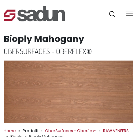
Bioply Mahogany
OBERSURFACES - OBERFLEX®
Home
Prodotti
OberSurfaces - Oberflex®
RAW VENEERS
Bioply
Bioply Mahogany