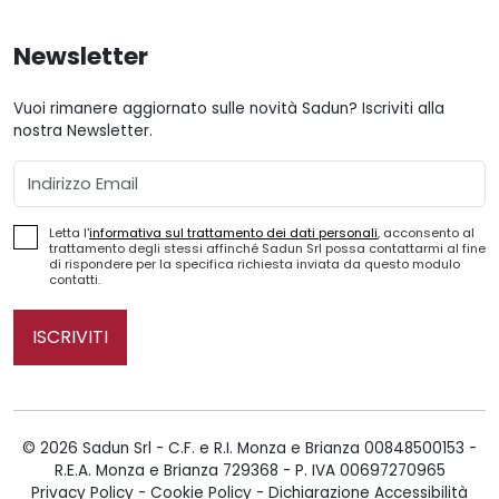
Newsletter
Vuoi rimanere aggiornato sulle novità Sadun? Iscriviti alla
nostra Newsletter.
Email
Letta l'
informativa sul trattamento dei dati personali
, acconsento al
trattamento degli stessi affinché Sadun Srl possa contattarmi al fine
di rispondere per la specifica richiesta inviata da questo modulo
contatti.
ISCRIVITI
© 2026 Sadun Srl - C.F. e R.I. Monza e Brianza 00848500153 -
R.E.A. Monza e Brianza 729368 - P. IVA 00697270965
Privacy Policy
-
Cookie Policy
-
Dichiarazione Accessibilità