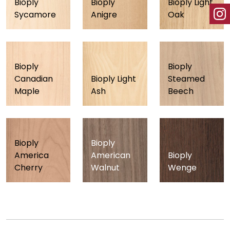
Bioply
Bioply
Bioply Light
Sycamore
Anigre
Oak
Bioply
Bioply
Canadian
Bioply Light
Steamed
Maple
Ash
Beech
Bioply
Bioply
America
American
Bioply
Cherry
Walnut
Wenge