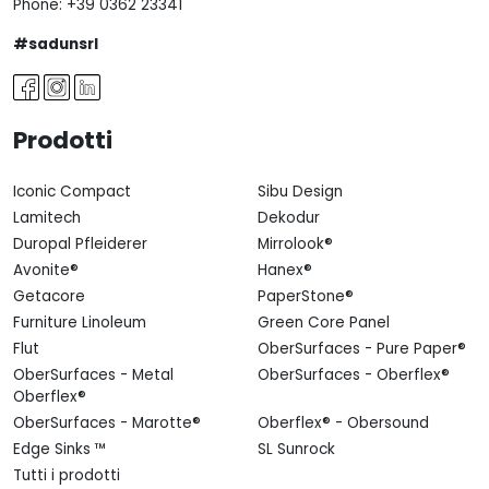
Phone:
+39 0362 23341
#sadunsrl
Prodotti
Iconic Compact
Sibu Design
Lamitech
Dekodur
Duropal Pfleiderer
Mirrolook®
Avonite®
Hanex®
Getacore
PaperStone®
Furniture Linoleum
Green Core Panel
Flut
OberSurfaces - Pure Paper®
OberSurfaces - Metal
OberSurfaces - Oberflex®
Oberflex®
OberSurfaces - Marotte®
Oberflex® - Obersound
Edge Sinks ™
SL Sunrock
Tutti i prodotti