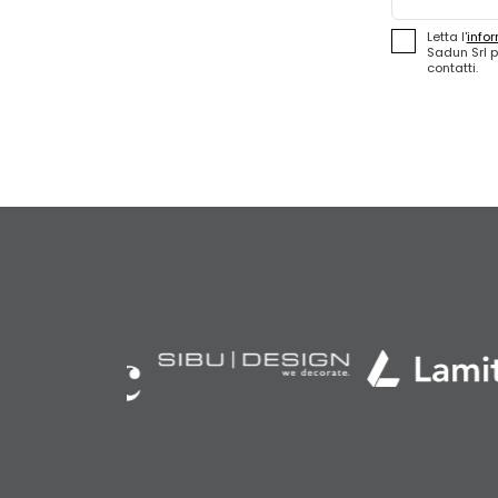
Letta l'
infor
Sadun Srl p
contatti.