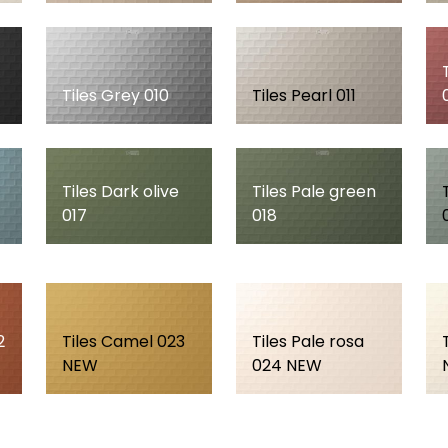
Tiles Grey 010
Tiles Pearl 011
Tiles Dark olive
Tiles Pale green
017
018
2
Tiles Camel 023
Tiles Pale rosa
NEW
024 NEW