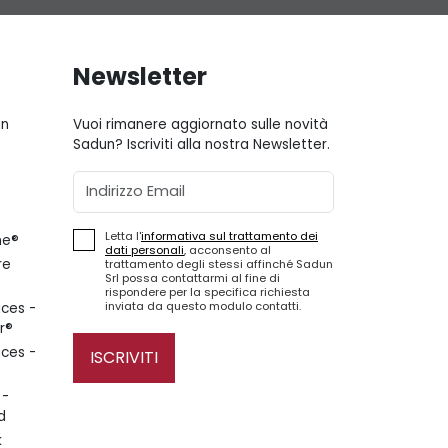
Newsletter
gn
Vuoi rimanere aggiornato sulle novità
Sadun? Iscriviti alla nostra Newsletter.
Email
Letta l'
informativa sul trattamento dei
ne®
dati personali
, acconsento al
re
trattamento degli stessi affinché Sadun
Srl possa contattarmi al fine di
rispondere per la specifica richiesta
inviata da questo modulo contatti.
ces -
r®
ces -
ISCRIVITI
 -
d
k