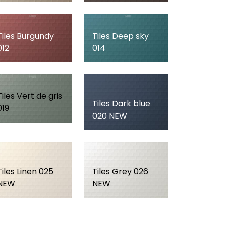
Tiles Burgundy
Tiles Deep sky
012
014
Tiles Vert de gris
Tiles Dark blue
019
020 NEW
Tiles Linen 025
Tiles Grey 026
NEW
NEW