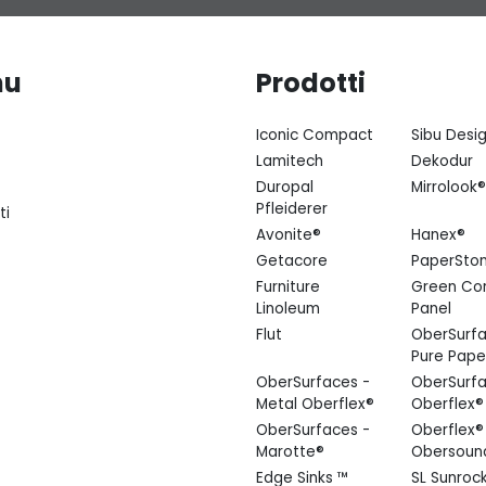
nu
Prodotti
Iconic Compact
Sibu Desi
Lamitech
Dekodur
Duropal
Mirrolook®
Pfleiderer
ti
Avonite®
Hanex®
Getacore
PaperSto
Furniture
Green Co
Linoleum
Panel
Flut
OberSurfa
Pure Pape
OberSurfaces -
OberSurfa
Metal Oberflex®
Oberflex®
OberSurfaces -
Oberflex®
Marotte®
Obersoun
Edge Sinks ™
SL Sunroc