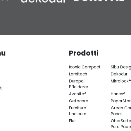
nu
Prodotti
Iconic Compact
Sibu Desi
Lamitech
Dekodur
Duropal
Mirrolook®
Pfleiderer
ti
Avonite®
Hanex®
Getacore
PaperSto
Furniture
Green Co
Linoleum
Panel
Flut
OberSurfa
Pure Pape