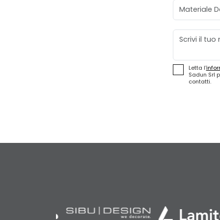
Materiale D
Messaggio
Letta l'
infor
Sadun Srl p
contatti.