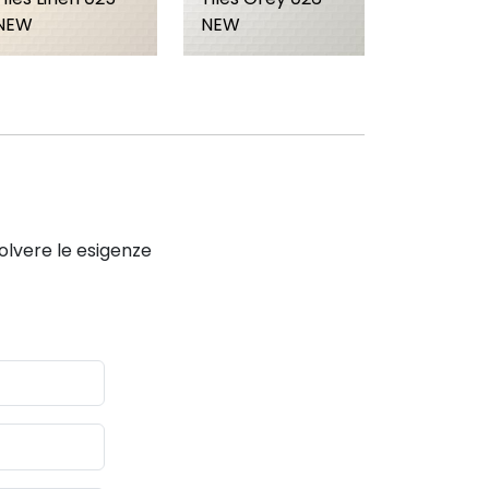
NEW
NEW
solvere le esigenze