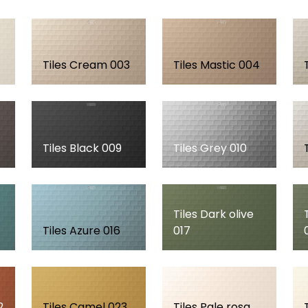
Tiles Cream 003
Tiles Mastic 004
Tiles Black 009
Tiles Grey 010
Tiles Dark olive
Tiles Azure 016
017
2
Tiles Camel 023
Tiles Pale rosa