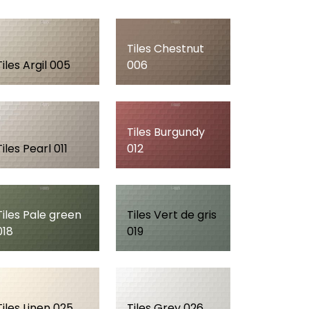
Tiles Chestnut
Tiles Argil 005
006
Tiles Burgundy
Tiles Pearl 011
012
Tiles Pale green
Tiles Vert de gris
018
019
Tiles Linen 025
Tiles Grey 026