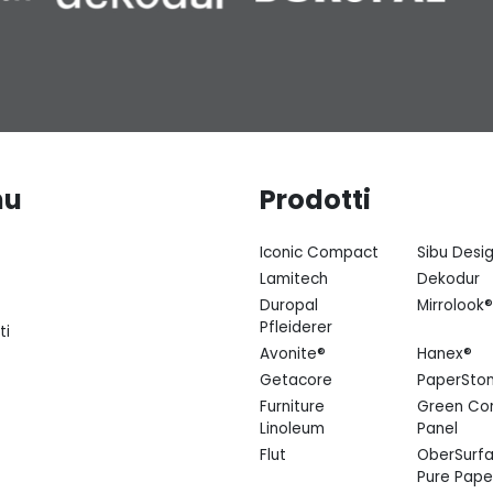
nu
Prodotti
Iconic Compact
Sibu Desi
Lamitech
Dekodur
Duropal
Mirrolook®
Pfleiderer
ti
Avonite®
Hanex®
Getacore
PaperSto
Furniture
Green Co
Linoleum
Panel
Flut
OberSurfa
Pure Pape