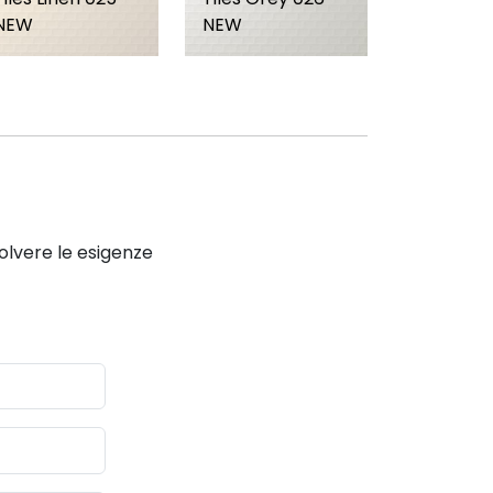
NEW
NEW
solvere le esigenze