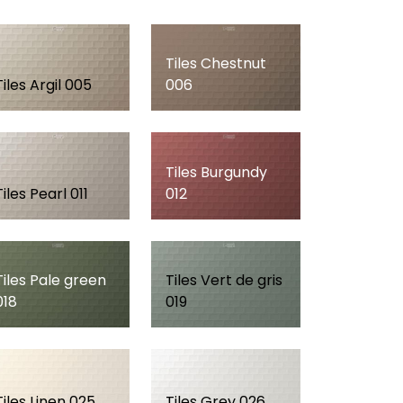
Tiles Chestnut
Tiles Argil 005
006
Tiles Burgundy
Tiles Pearl 011
012
Tiles Pale green
Tiles Vert de gris
018
019
Tiles Linen 025
Tiles Grey 026