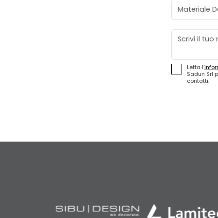
Materiale D
Messaggio
Letta l'
infor
Sadun Srl p
contatti.