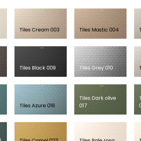
Tiles Cream 003
Tiles Mastic 004
Tiles Black 009
Tiles Grey 010
Tiles Dark olive
Tiles Azure 016
017
1
Tiles Camel 023
Tiles Pale rosa