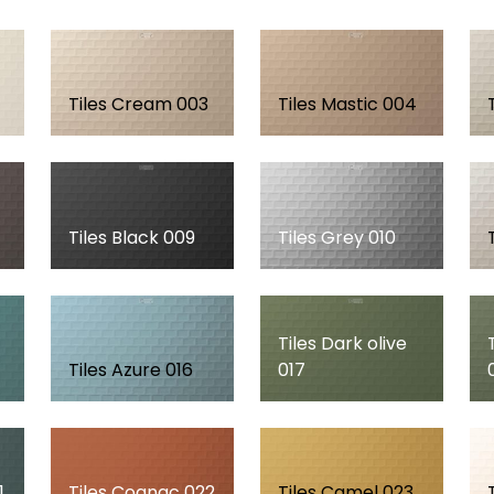
Tiles Cream 003
Tiles Mastic 004
Tiles Black 009
Tiles Grey 010
Tiles Dark olive
Tiles Azure 016
017
1
Tiles Cognac 022
Tiles Camel 023