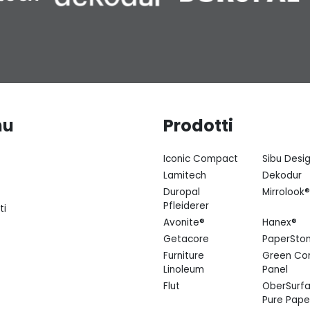
nu
Prodotti
Iconic Compact
Sibu Desi
Lamitech
Dekodur
Duropal
Mirrolook®
Pfleiderer
ti
Avonite®
Hanex®
Getacore
PaperSto
Furniture
Green Co
Linoleum
Panel
Flut
OberSurfa
Pure Pape