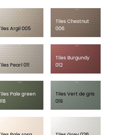
Tiles Chestnut
Tiles Argil 005
006
Tiles Burgundy
Tiles Pearl 011
012
Tiles Pale green
Tiles Vert de gris
018
019
Tiles Pale rosa
Tiles Grey 026