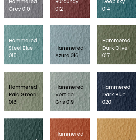
Hammered
Burgundy
Deep sky
Grey 010
012
014
Hammered
Hammered
Steel Blue
Hammered
Dark Olive
015
Azure 016
017
Hammered
Hammered
Hammered
Pale Green
Vert de
Dark Blue
018
Gris 019
020
Hammered