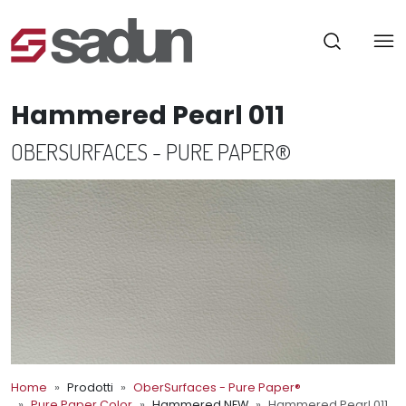
Hammered Pearl 011
OBERSURFACES - PURE PAPER®
Home
Prodotti
OberSurfaces - Pure Paper®
Pure Paper Color
Hammered NEW
Hammered Pearl 011