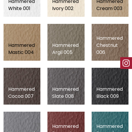
Hammered
Hammered
Hammered
White 001
Ivory 002
Cream 003
Hammered
Hammered
Hammered
Chestnut
Mastic 004
Argil 005
006
Hammered
Hammered
Hammered
Cocoa 007
Slate 008
Black 009
Hammered
Hammered