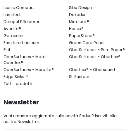
Iconic Compact
Sibu Design
Lamitech
Dekodur
Duropal Pfleiderer
Mirrolook®
Avonite®
Hanex®
Getacore
PaperStone®
Furniture Linoleum
Green Core Panel
Flut
OberSurfaces - Pure Paper®
OberSurfaces - Metal
OberSurfaces - Oberflex®
Oberflex®
OberSurfaces - Marotte®
Oberflex® - Obersound
Edge Sinks ™
SL Sunrock
Tutti i prodotti
Newsletter
Vuoi rimanere aggiornato sulle novità Sadun? Iscriviti alla
nostra Newsletter.