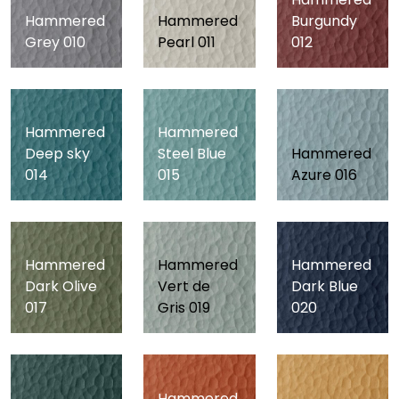
Hammered
Hammered
Burgundy
Grey 010
Pearl 011
012
Hammered
Hammered
Deep sky
Steel Blue
Hammered
014
015
Azure 016
Hammered
Hammered
Hammered
Dark Olive
Vert de
Dark Blue
017
Gris 019
020
Hammered