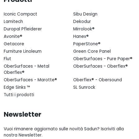
Iconic Compact
Sibu Design
Lamitech
Dekodur
Duropal Pfleiderer
Mirrolook®
Avonite®
Hanex®
Getacore
PaperStone®
Furniture Linoleum
Green Core Panel
Flut
OberSurfaces - Pure Paper®
OberSurfaces - Metal
OberSurfaces - Oberflex®
Oberflex®
OberSurfaces - Marotte®
Oberflex® - Obersound
Edge Sinks ™
SL Sunrock
Tutti i prodotti
Newsletter
Vuoi rimanere aggiornato sulle novità Sadun? Iscriviti alla
nostra Newsletter.