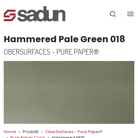
Hammered Pale Green 018
OBERSURFACES - PURE PAPER®
Home
Prodotti
OberSurfaces - Pure Paper®
Pure Paper Color
Hammered NEW