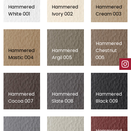
Hammered
Hammered
Hammered
White 001
Ivory 002
Cream 003
Hammered
Hammered
Hammered
Chestnut
Mastic 004
Argil 005
006
Hammered
Hammered
Hammered
Cocoa 007
Slate 008
Black 009
Hammered