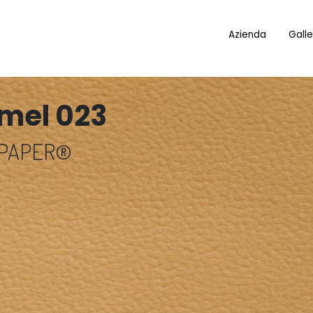
Azienda
Galle
mel 023
 PAPER®