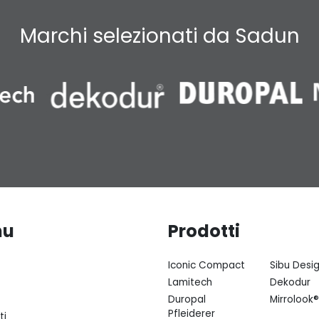
Marchi selezionati da Sadun
nu
Prodotti
Iconic Compact
Sibu Desi
Lamitech
Dekodur
Duropal
Mirrolook®
Pfleiderer
ti