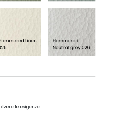
Hammered Linen
Hammered
025
Neutral grey 026
solvere le esigenze