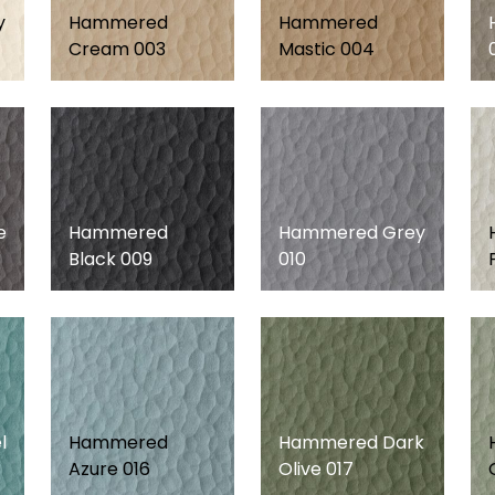
y
Hammered
Hammered
Cream 003
Mastic 004
e
Hammered
Hammered Grey
Black 009
010
l
Hammered
Hammered Dark
Azure 016
Olive 017