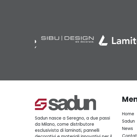
Me
Home
Sadun nasce a Seregno, a due passi
Sadun
da Milano, come distributore
News
esclusivista di laminati, pannelli
Contat
decorativi e materiali innovativi per il