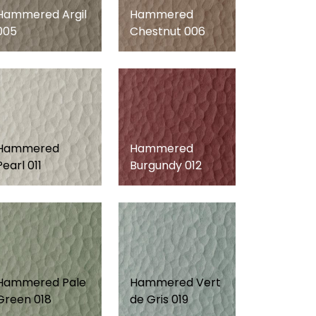
Hammered Argil
Hammered
005
Chestnut 006
Hammered
Hammered
Pearl 011
Burgundy 012
Hammered Pale
Hammered Vert
Green 018
de Gris 019