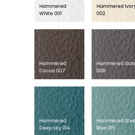
Hammered
Hammered Ivor
White 001
002
Hammered
Hammered Slat
Cocoa 007
008
Hammered
Hammered Stee
Deep sky 014
Blue 015