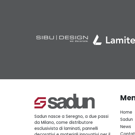
Me
Home
Sadun nasce a Seregno, a due passi
Sadun
da Milano, come distributore
News
esclusivista di laminati, pannelli
Contat
decorativi e materiali innovativi per il