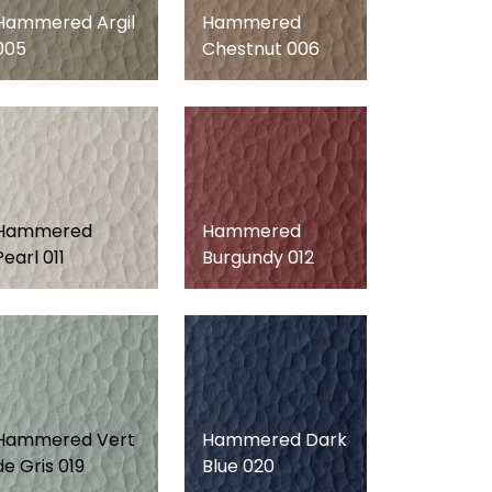
Hammered Argil
Hammered
005
Chestnut 006
Hammered
Hammered
Pearl 011
Burgundy 012
Hammered Vert
Hammered Dark
de Gris 019
Blue 020