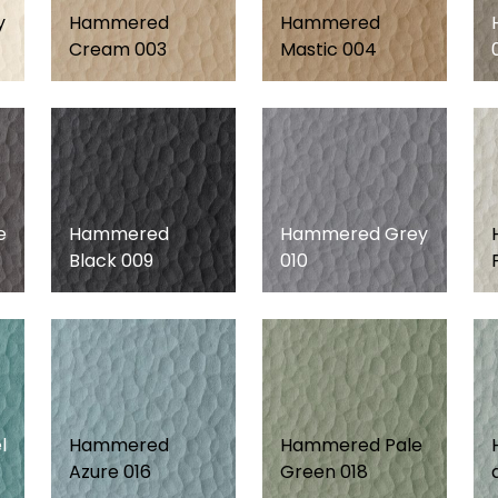
y
Hammered
Hammered
Cream 003
Mastic 004
e
Hammered
Hammered Grey
Black 009
010
l
Hammered
Hammered Pale
Azure 016
Green 018