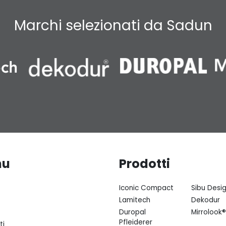
Marchi selezionati da Sadun
nu
Prodotti
Iconic Compact
Sibu Desi
Lamitech
Dekodur
Duropal
Mirrolook®
Pfleiderer
ti