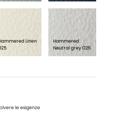
Hammered Linen
Hammered
025
Neutral grey 026
solvere le esigenze