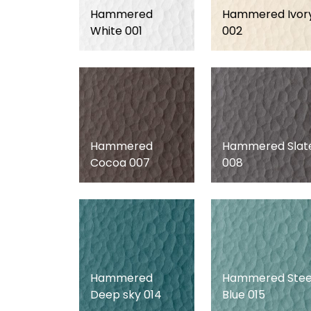
Hammered
Hammered Ivor
White 001
002
Hammered
Hammered Slat
Cocoa 007
008
Hammered
Hammered Stee
Deep sky 014
Blue 015