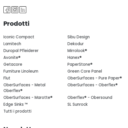
Prodotti
Iconic Compact
Sibu Design
Lamitech
Dekodur
Duropal Pfleiderer
Mirrolook®
Avonite®
Hanex®
Getacore
PaperStone®
Furniture Linoleum
Green Core Panel
Flut
OberSurfaces - Pure Paper®
OberSurfaces - Metal
OberSurfaces - Oberflex®
Oberflex®
OberSurfaces - Marotte®
Oberflex® - Obersound
Edge Sinks ™
SL Sunrock
Tutti i prodotti