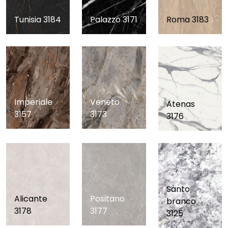
Tunisia 3184
Palazzo 3171
Roma 3183
Veneto
Imperiale
Atenas
3173
3157
3176
Santo
Alicante
Positano
branco
3178
3177
3125