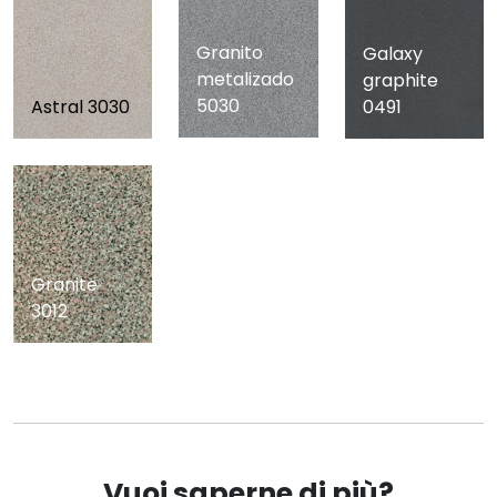
Granito
Galaxy
metalizado
graphite
5030
Astral 3030
0491
Granite
3012
Vuoi saperne di più?