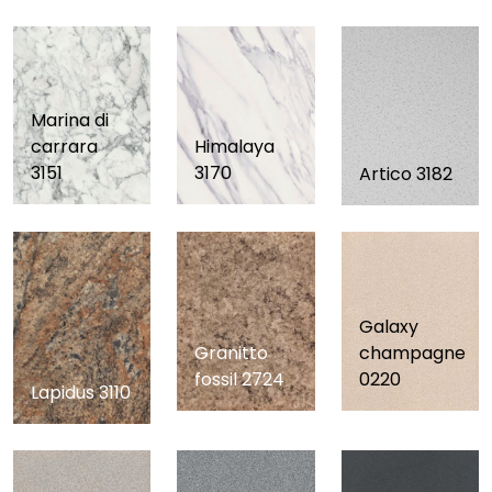
Marina di
carrara
Himalaya
3151
3170
Artico 3182
Galaxy
Granitto
champagne
fossil 2724
0220
Lapidus 3110