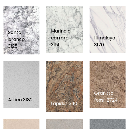
Marina di
Santo
carrara
Himalaya
branco
3151
3170
3125
Granitto
Artico 3182
fossil 2724
Lapidus 3110