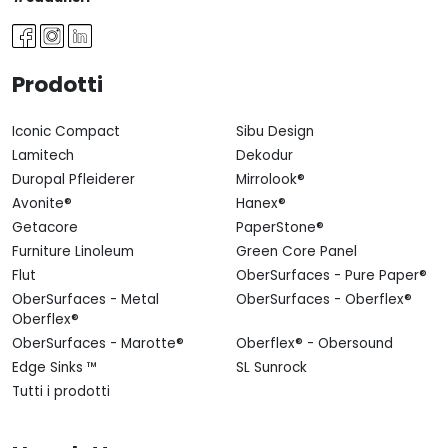
Prodotti
Iconic Compact
Sibu Design
Lamitech
Dekodur
Duropal Pfleiderer
Mirrolook®
Avonite®
Hanex®
Getacore
PaperStone®
Furniture Linoleum
Green Core Panel
Flut
OberSurfaces - Pure Paper®
OberSurfaces - Metal
OberSurfaces - Oberflex®
Oberflex®
OberSurfaces - Marotte®
Oberflex® - Obersound
Edge Sinks ™
SL Sunrock
Tutti i prodotti