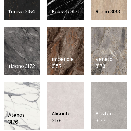
Tunisia 3184
Palazzo 3171
Roma 3183
Veneto
Imperiale
3173
3157
Tiziano 3172
Alicante
Positano
Atenas
3178
3177
3176