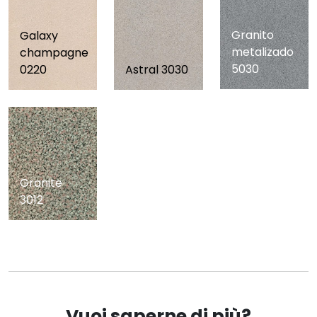
Granito
Galaxy
metalizado
champagne
5030
0220
Astral 3030
Granite
3012
Vuoi saperne di più?