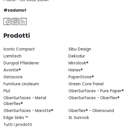
#sadunsrl
Prodotti
Iconic Compact
Sibu Design
Lamitech
Dekodur
Duropal Pfleiderer
Mirrolook®
Avonite®
Hanex®
Getacore
PaperStone®
Furniture Linoleum
Green Core Panel
Flut
OberSurfaces - Pure Paper®
OberSurfaces - Metal
OberSurfaces - Oberflex®
Oberflex®
OberSurfaces - Marotte®
Oberflex® - Obersound
Edge Sinks ™
SL Sunrock
Tutti i prodotti