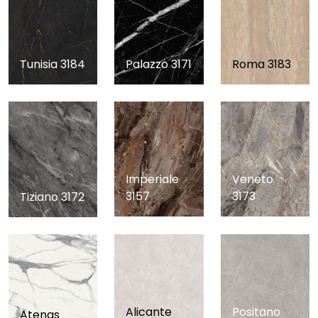
Tunisia 3184
Palazzo 3171
Roma 3183
Veneto
Imperiale
3173
3157
Tiziano 3172
Alicante
Positano
Atenas