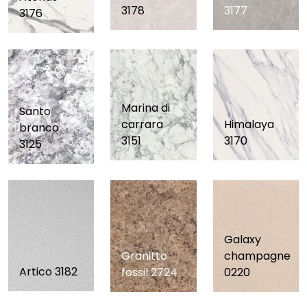
3178
3177
3176
Marina di
Santo
carrara
Himalaya
branco
3151
3170
3125
Galaxy
Granitto
champagne
Artico 3182
fossil 2724
0220