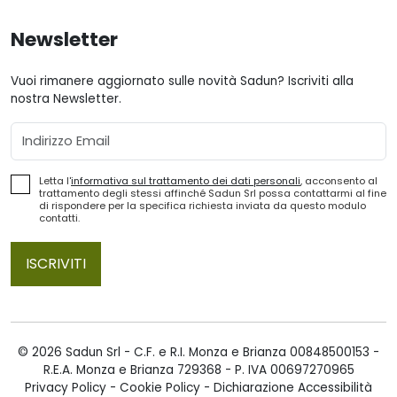
Newsletter
Vuoi rimanere aggiornato sulle novità Sadun? Iscriviti alla
nostra Newsletter.
Email
Letta l'
informativa sul trattamento dei dati personali
, acconsento al
trattamento degli stessi affinché Sadun Srl possa contattarmi al fine
di rispondere per la specifica richiesta inviata da questo modulo
contatti.
ISCRIVITI
© 2026 Sadun Srl - C.F. e R.I. Monza e Brianza 00848500153 -
R.E.A. Monza e Brianza 729368 - P. IVA 00697270965
Privacy Policy
-
Cookie Policy
-
Dichiarazione Accessibilità