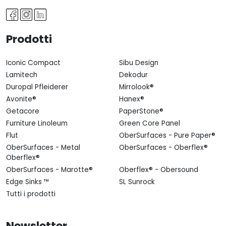
Prodotti
Iconic Compact
Sibu Design
Lamitech
Dekodur
Duropal Pfleiderer
Mirrolook®
Avonite®
Hanex®
Getacore
PaperStone®
Furniture Linoleum
Green Core Panel
Flut
OberSurfaces - Pure Paper®
OberSurfaces - Metal
OberSurfaces - Oberflex®
Oberflex®
OberSurfaces - Marotte®
Oberflex® - Obersound
Edge Sinks ™
SL Sunrock
Tutti i prodotti
Newsletter