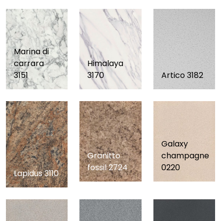
Marina di
carrara
Himalaya
3151
3170
Artico 3182
Galaxy
Granitto
champagne
fossil 2724
0220
Lapidus 3110