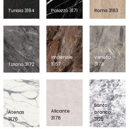
Tunisia 3184
Palazzo 3171
Roma 3183
Veneto
Imperiale
3173
3157
Tiziano 3172
Santo
Alicante
Atenas
branco
3178
3176
3125