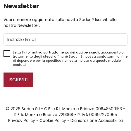
Newsletter
Vuoi rimanere aggiornato sulle novità Sadun? Iscriviti alla
nostra Newsletter.
Email
Letta l'
informativa sul trattamento dei dati personali
, acconsento al
trattamento degli stessi affinché Sadun Srl possa contattarmi al fine
di rispondere per la specifica richiesta inviata da questo modulo
contatti.
ISCRIVITI
© 2026 Sadun Srl - C.F. e R.I. Monza e Brianza 00848500153 -
R.E.A. Monza e Brianza 729368 - P. IVA 00697270965
Privacy Policy
-
Cookie Policy
-
Dichiarazione Accessibilità