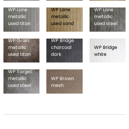
WP Lane
WP Lane
WP Lane
metallic
metallic
metallic
used titan
used sand
used steel
WP Grain
WP Bridge
metallic
charcoal
WP Bridge
used titan
dark
white
WP Target
metallic
WP Brown
used steel
mesh