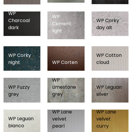
WP
WP
Charcoal
WP Corky
Cement
dark
day alt
light
WP Corky
WP Cotton
night
WP Corten
cloud
WP
WP Leguan
WP Fuzzy
Limestone
silver
grey
grey
WP Lane
WP Lane
WP Leguan
velvet
velvet
bianco
pearl
curry