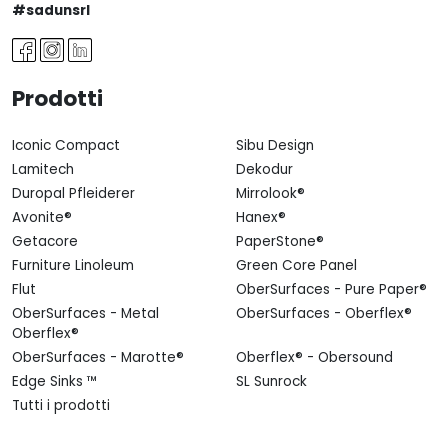
#sadunsrl
Prodotti
Iconic Compact
Sibu Design
Lamitech
Dekodur
Duropal Pfleiderer
Mirrolook®
Avonite®
Hanex®
Getacore
PaperStone®
Furniture Linoleum
Green Core Panel
Flut
OberSurfaces - Pure Paper®
OberSurfaces - Metal
OberSurfaces - Oberflex®
Oberflex®
OberSurfaces - Marotte®
Oberflex® - Obersound
Edge Sinks ™
SL Sunrock
Tutti i prodotti