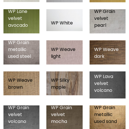
WP Lane
WP Grain
velvet
velvet
WP White
avocado
pearl
WP Grain
metallic
WP Weave
WP Weave
used steel
light
dark
WP Lava
WP Weave
WP Silky
velvet
brown
maple
volcano
WP Grain
WP Grain
WP Grain
velvet
velvet
metallic
volcano
mocha
used sand