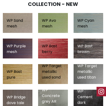
COLLECTION - NEW
WP Sand
WP Avo
WP Cyan
mesh
mesh
mesh
WP Purple
WP Bast
WP Bast
mesh
berry
brown
WP Target
WP Target
WP Bast
metallic
metallic
pure
used sand
used titan
WP
WP
Concrete
Cement
WP Bridge
grey AR
dark
dove tale