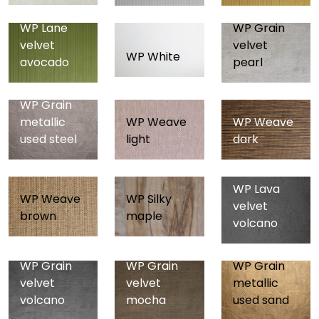
WP Lane
WP Grain
velvet
velvet
WP White
avocado
pearl
WP Grain
metallic
WP Weave
WP Weave
used steel
light
dark
WP Lava
WP Weave
WP Silky
velvet
brown
maple
volcano
WP Grain
WP Grain
WP Grain
velvet
velvet
metallic
volcano
mocha
used sand