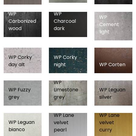
WP
WP
WP
Carbonized
Charcoal
Cement
wood
dark
light
WP Corky
WP Corky
day alt
night
WP Corten
WP
WP Leguan
WP Fuzzy
Limestone
silver
grey
grey
WP Lane
WP Lane
WP Leguan
velvet
velvet
bianco
pearl
curry