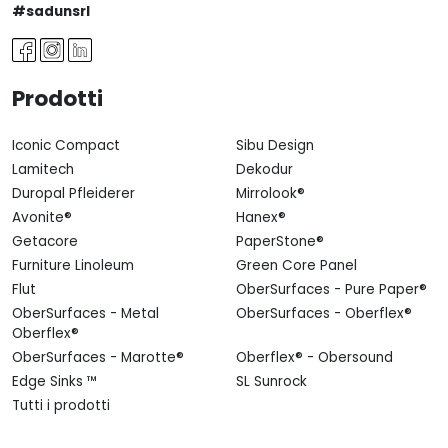
#sadunsrl
Prodotti
Iconic Compact
Sibu Design
Lamitech
Dekodur
Duropal Pfleiderer
Mirrolook®
Avonite®
Hanex®
Getacore
PaperStone®
Furniture Linoleum
Green Core Panel
Flut
OberSurfaces - Pure Paper®
OberSurfaces - Metal
OberSurfaces - Oberflex®
Oberflex®
OberSurfaces - Marotte®
Oberflex® - Obersound
Edge Sinks ™
SL Sunrock
Tutti i prodotti