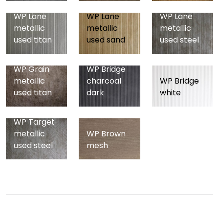
WP Lane
WP Lane
WP Lane
metallic
metallic
metallic
used titan
used sand
used steel
WP Grain
WP Bridge
metallic
charcoal
WP Bridge
used titan
dark
white
WP Target
metallic
WP Brown
used steel
mesh