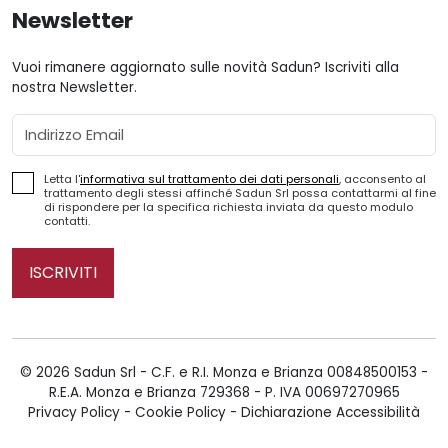
Newsletter
Vuoi rimanere aggiornato sulle novità Sadun? Iscriviti alla
nostra Newsletter.
Email
Letta l'
informativa sul trattamento dei dati personali
, acconsento al
trattamento degli stessi affinché Sadun Srl possa contattarmi al fine
di rispondere per la specifica richiesta inviata da questo modulo
contatti.
ISCRIVITI
© 2026 Sadun Srl - C.F. e R.I. Monza e Brianza 00848500153 -
R.E.A. Monza e Brianza 729368 - P. IVA 00697270965
Privacy Policy
-
Cookie Policy
-
Dichiarazione Accessibilità