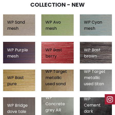
COLLECTION - NEW
WP Sand
WP Avo
WP Cyan
mesh
mesh
mesh
WP Purple
WP Bast
WP Bast
mesh
berry
brown
WP Target
WP Target
WP Bast
metallic
metallic
pure
used sand
used titan
WP
WP
Concrete
Cement
WP Bridge
grey AR
dark
dove tale