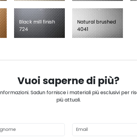
Black mill finish
Natural brushed
724
4041
Vuoi saperne di più?
informazioni. Sadun fornisce i materiali più esclusivi per ri
più attuali.
gnome
Email