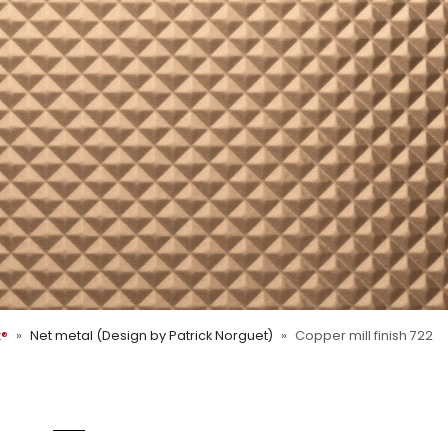
x®
Net metal (Design by Patrick Norguet)
Copper mill finish 722
 Oberflex®
722