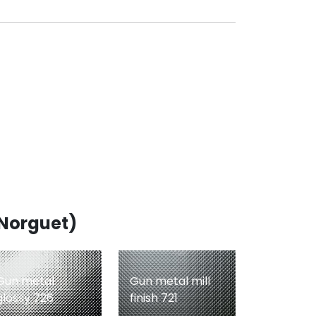
 Norguet)
Gun metal
Gun metal mill
glossy 726
finish 721