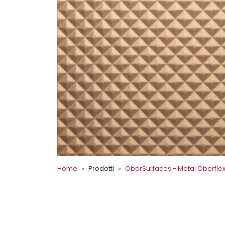
Home
Prodotti
OberSurfaces - Metal Oberfle
OberSurfaces - Metal
COPPER MILL FINISH 