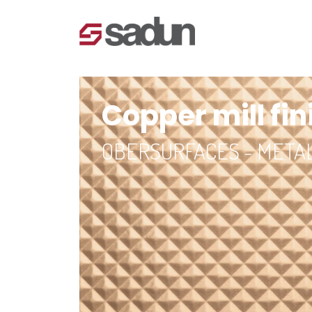
Copper mill fin
OBERSURFACES - META