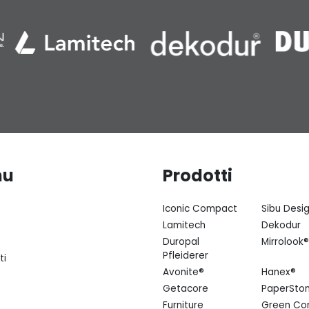
nu
Prodotti
Iconic Compact
Sibu Desi
Lamitech
Dekodur
Duropal
Mirrolook®
Pfleiderer
ti
Avonite®
Hanex®
Getacore
PaperSto
Furniture
Green Co