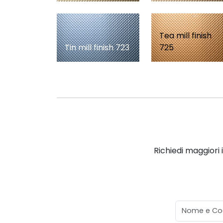
Tea mill finish
Tin mill finish 723
725
Richiedi maggiori 
Nome e Co