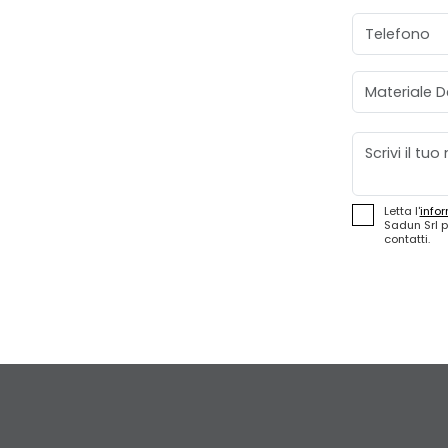
Telefono
Materiale D
Messaggio
Letta l'
infor
Sadun Srl p
contatti.