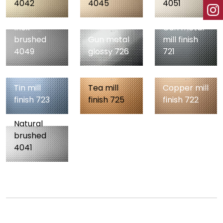
4042
4045
4051
Inox
Gun metal
brushed
Gun metal
mill finish
4049
glossy 726
721
Tin mill
Tea mill
Copper mill
finish 723
finish 725
finish 722
Natural
brushed
4041