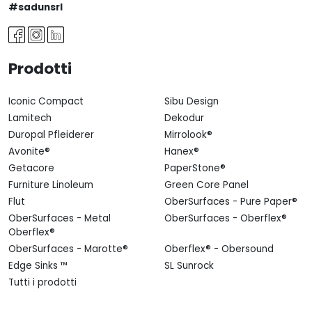
#sadunsrl
Prodotti
Iconic Compact
Sibu Design
Lamitech
Dekodur
Duropal Pfleiderer
Mirrolook®
Avonite®
Hanex®
Getacore
PaperStone®
Furniture Linoleum
Green Core Panel
Flut
OberSurfaces - Pure Paper®
OberSurfaces - Metal
OberSurfaces - Oberflex®
Oberflex®
OberSurfaces - Marotte®
Oberflex® - Obersound
Edge Sinks ™
SL Sunrock
Tutti i prodotti