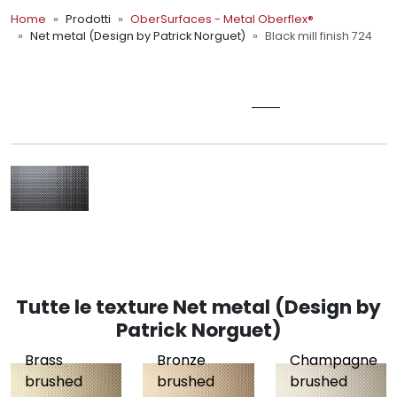
Home
Prodotti
OberSurfaces - Metal Oberflex®
Net metal (Design by Patrick Norguet)
Black mill finish 724
OberSurfaces - Metal Oberflex®
BLACK MILL FINISH 724
Tutte le texture Net metal (Design by
Patrick Norguet)
Brass
Bronze
Champagne
brushed
brushed
brushed