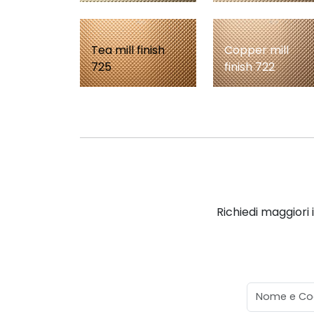
Tea mill finish
Copper mill
725
finish 722
Richiedi maggiori 
Nome e Co