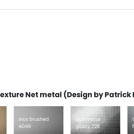
 texture Net metal (Design by Patrick
Inox brushed
Gun metal
4049
glossy 726