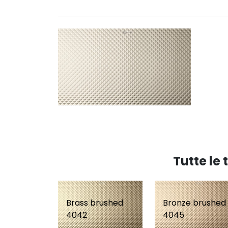
Tutte le
Brass brushed
Bronze brushed
4042
4045