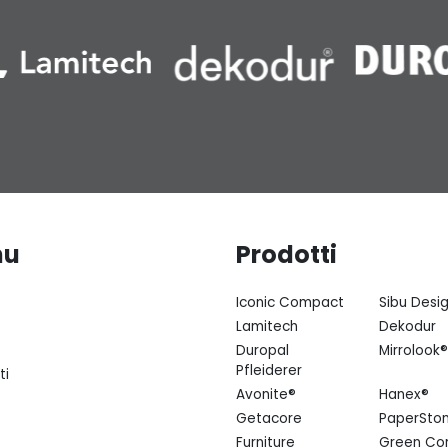
nu
Prodotti
Iconic Compact
Sibu Desi
Lamitech
Dekodur
Duropal
Mirrolook®
Pfleiderer
ti
Avonite®
Hanex®
Getacore
PaperSto
Furniture
Green Co