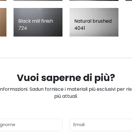
Black mill finish
Natural brushed
724
4041
Vuoi saperne di più?
informazioni. Sadun fornisce i materiali più esclusivi per ri
più attuali.
gnome
Email