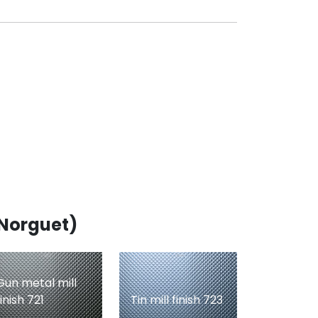
 Norguet)
Gun metal mill
finish 721
Tin mill finish 723