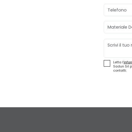
Telefono
Materiale D
Messaggio
Letta l'
infor
Sadun Srl p
contatti.