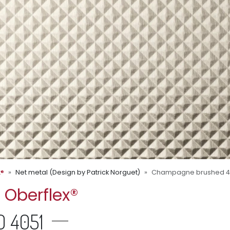
x®
Net metal (Design by Patrick Norguet)
Champagne brushed 4
 Oberflex®
 4051