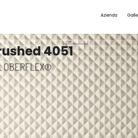
Azienda
Galle
ushed 4051
L OBERFLEX®