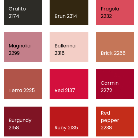
Grafito
Fragola
2174
Brun 2314
2232
Magnolia
Ballerina
2299
2318
Brick 2268
Carmin
Terra 2225
Red 2137
2272
Red
Burgundy
pepper
2158
Ruby 2135
2238