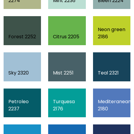
2274
Mint 2236
Bleen 2224
Neon green
Forest 2252
Citrus 2205
2186
Sky 2320
Mist 2251
Teal 2321
Petroleo
Turquesa
Mediteranean
2237
2176
2180