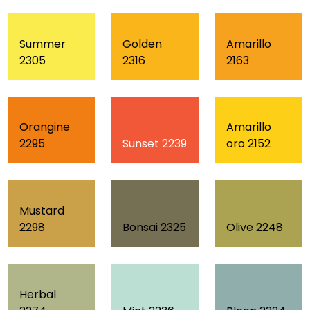
Summer
Golden
Amarillo
2305
2316
2163
Orangine
Amarillo
Sunset 2239
2295
oro 2152
Mustard
Bonsai 2325
Olive 2248
2298
Herbal