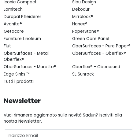
Iconic Compact
Sibu Design
Lamitech
Dekodur
Duropal Pfleiderer
Mirrolook®
Avonite®
Hanex®
Getacore
PaperStone®
Furniture Linoleum
Green Core Panel
Flut
OberSurfaces - Pure Paper®
OberSurfaces - Metal
OberSurfaces - Oberflex®
Oberflex®
OberSurfaces - Marotte®
Oberflex® - Obersound
Edge Sinks ™
SL Sunrock
Tutti i prodotti
Newsletter
Vuoi rimanere aggiornato sulle novità Sadun? Iscriviti alla
nostra Newsletter.
Email