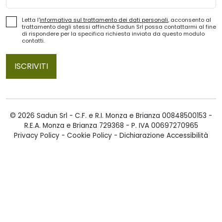
Letta l'
informativa sul trattamento dei dati personali
, acconsento al
trattamento degli stessi affinché Sadun Srl possa contattarmi al fine
di rispondere per la specifica richiesta inviata da questo modulo
contatti.
ISCRIVITI
© 2026 Sadun Srl - C.F. e R.I. Monza e Brianza 00848500153 -
R.E.A. Monza e Brianza 729368 - P. IVA 00697270965
Privacy Policy
-
Cookie Policy
-
Dichiarazione Accessibilità