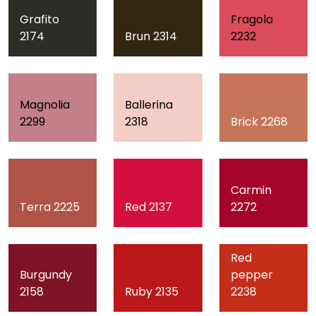
Grafito
Fragola
2174
Brun 2314
2232
Magnolia
Ballerina
2299
2318
Brick 2268
Carmin
Terra 2225
Red 2137
2272
Red
Burgundy
pepper
2158
Ruby 2135
2238