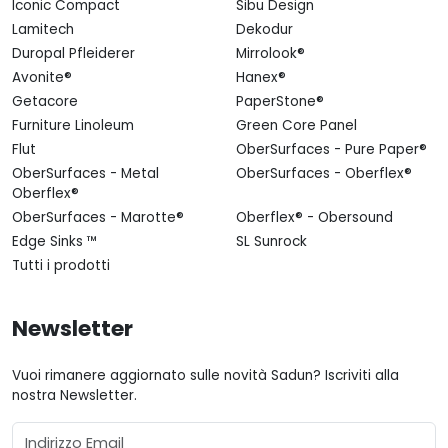
Iconic Compact
Sibu Design
Lamitech
Dekodur
Duropal Pfleiderer
Mirrolook®
Avonite®
Hanex®
Getacore
PaperStone®
Furniture Linoleum
Green Core Panel
Flut
OberSurfaces - Pure Paper®
OberSurfaces - Metal
OberSurfaces - Oberflex®
Oberflex®
OberSurfaces - Marotte®
Oberflex® - Obersound
Edge Sinks ™
SL Sunrock
Tutti i prodotti
Newsletter
Vuoi rimanere aggiornato sulle novità Sadun? Iscriviti alla
nostra Newsletter.
Email