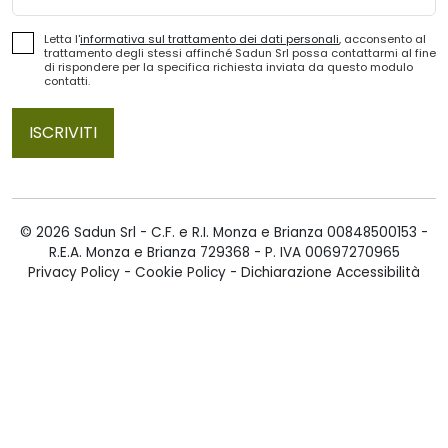
Letta l'
informativa sul trattamento dei dati personali
, acconsento al
trattamento degli stessi affinché Sadun Srl possa contattarmi al fine
di rispondere per la specifica richiesta inviata da questo modulo
contatti.
ISCRIVITI
© 2026 Sadun Srl - C.F. e R.I. Monza e Brianza 00848500153 -
R.E.A. Monza e Brianza 729368 - P. IVA 00697270965
Privacy Policy
-
Cookie Policy
-
Dichiarazione Accessibilità