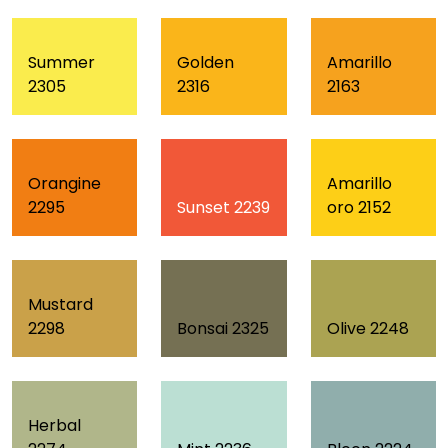
Summer
Golden
Amarillo
2305
2316
2163
Orangine
Amarillo
Sunset 2239
2295
oro 2152
Mustard
Bonsai 2325
Olive 2248
2298
Herbal