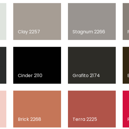
Clay 2257
Stagnum 2266
Cinder 2110
Grafito 2174
Brick 2268
Terra 2225