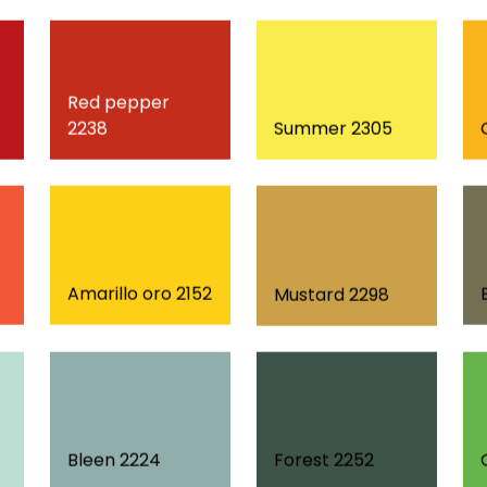
Red pepper
2238
Summer 2305
Amarillo oro 2152
Mustard 2298
Bleen 2224
Forest 2252