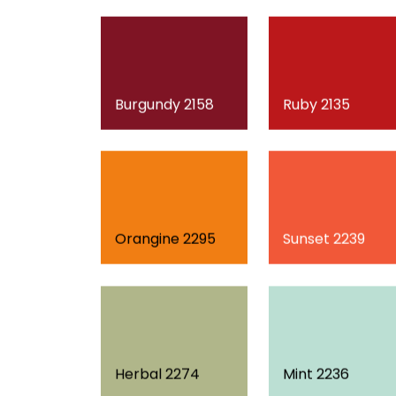
Burgundy 2158
Ruby 2135
Sunset 2239
Orangine 2295
Herbal 2274
Mint 2236