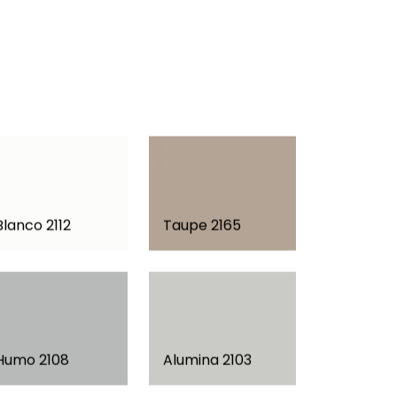
Blanco 2112
Taupe 2165
Humo 2108
Alumina 2103