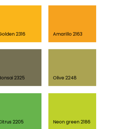
Golden 2316
Amarillo 2163
Bonsai 2325
Olive 2248
Citrus 2205
Neon green 2186