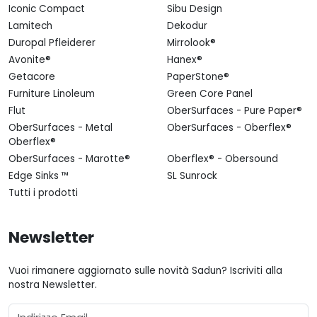
Iconic Compact
Sibu Design
Lamitech
Dekodur
Duropal Pfleiderer
Mirrolook®
Avonite®
Hanex®
Getacore
PaperStone®
Furniture Linoleum
Green Core Panel
Flut
OberSurfaces - Pure Paper®
OberSurfaces - Metal
OberSurfaces - Oberflex®
Oberflex®
OberSurfaces - Marotte®
Oberflex® - Obersound
Edge Sinks ™
SL Sunrock
Tutti i prodotti
Newsletter
Vuoi rimanere aggiornato sulle novità Sadun? Iscriviti alla
nostra Newsletter.
Email