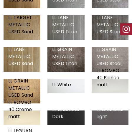
LL TARGET
LL LANE
LL LANE
METALLIC
METALLIC
METALLIC
USED Sand
USED Titan
USED Steel
LL LANE
LL GRAIN
LL GRAIN
METALLIC
METALLIC
METALLIC
USED Sand
USED Titan
USED Steel
LL ROMBO
40 Bianco
LL GRAIN
LL White
matt
METALLIC
USED Sand
LL ROMBO
40 Creme
LL Charcoal
LL Charcoal
matt
Dark
Light
LL LEGUAN
LL LEGUAN
LL LEGUAN