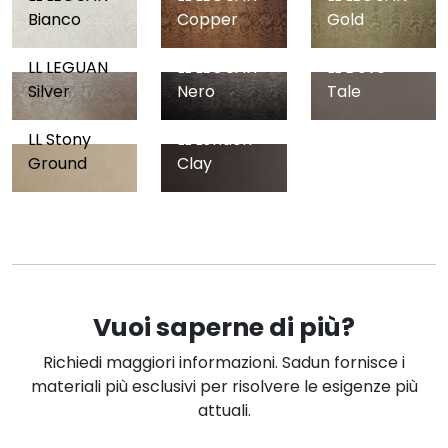
Bianco
Copper
Gold
LL LEGUAN
LL LEGUAN
LL Dove
Silver
Nero
Tale
LL Stony
LL London
Ground
Clay
Vuoi saperne di più?
Richiedi maggiori informazioni. Sadun fornisce i
materiali più esclusivi per risolvere le esigenze più
attuali.