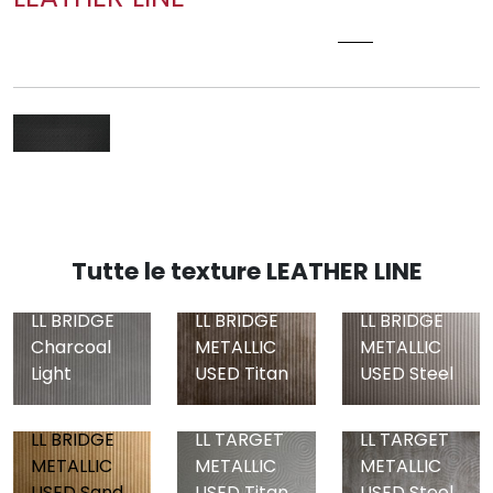
LL ROMBO 40 NERO MATT
Tutte le texture LEATHER LINE
LL BRIDGE
LL BRIDGE
LL BRIDGE
Charcoal
METALLIC
METALLIC
Light
USED Titan
USED Steel
LL BRIDGE
LL TARGET
LL TARGET
METALLIC
METALLIC
METALLIC
USED Sand
USED Titan
USED Steel