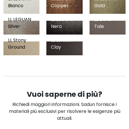
Bianco
Copper
Gold
LL LEGUAN
LL LEGUAN
LL Dove
Silver
Nero
Tale
LL Stony
LL London
Ground
Clay
Vuoi saperne di più?
Richiedi maggiori informazioni. Sadun fornisce i
materiali più esclusivi per risolvere le esigenze più
attuali.