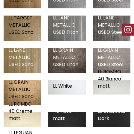
LL TARGET
LL LANE
LL LANE
METALLIC
METALLIC
METALLIC
USED Sand
USED Titan
USED Steel
LL LANE
LL GRAIN
LL GRAIN
METALLIC
METALLIC
METALLIC
USED Sand
USED Titan
USED Steel
LL ROMBO
40 Bianco
LL GRAIN
LL White
matt
METALLIC
USED Sand
LL ROMBO
LL ROMBO
40 Creme
40 Nero
LL Charcoal
matt
matt
Dark
LL LEGUAN
LL LEGUAN
LL LEGUAN