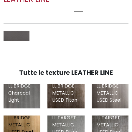
LL CHARCOAL LIGHT
Tutte le texture LEATHER LINE
LL BRIDGE
LL BRIDGE
LL BRIDGE
Charcoal
METALLIC
METALLIC
Light
USED Titan
USED Steel
LL BRIDGE
LL TARGET
LL TARGET
METALLIC
METALLIC
METALLIC
USED Sand
USED Titan
USED Steel