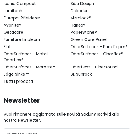
Iconic Compact
Sibu Design
Lamitech
Dekodur
Duropal Pfleiderer
Mirrolook®
Avonite®
Hanex®
Getacore
PaperStone®
Furniture Linoleum
Green Core Panel
Flut
OberSurfaces - Pure Paper®
OberSurfaces - Metal
OberSurfaces - Oberflex®
Oberflex®
OberSurfaces - Marotte®
Oberflex® - Obersound
Edge Sinks ™
SL Sunrock
Tutti i prodotti
Newsletter
Vuoi rimanere aggiornato sulle novità Sadun? Iscriviti alla
nostra Newsletter.
Email