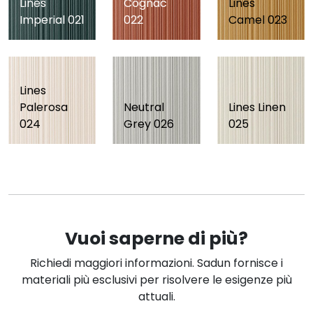
Lines
Cognac
Lines
Imperial 021
022
Camel 023
Lines
Palerosa
Neutral
Lines Linen
024
Grey 026
025
Vuoi saperne di più?
Richiedi maggiori informazioni. Sadun fornisce i
materiali più esclusivi per risolvere le esigenze più
attuali.