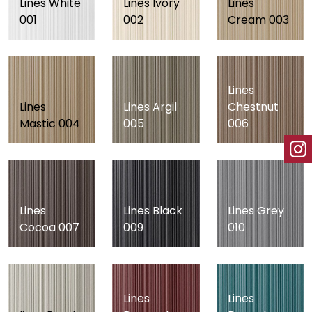
Lines White
Lines Ivory
Lines
001
002
Cream 003
Lines
Lines
Lines Argil
Chestnut
Mastic 004
005
006
Lines
Lines Black
Lines Grey
Cocoa 007
009
010
Lines
Lines