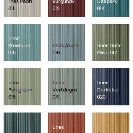
lines Pearl
Burgundy
Deepsky
011
012
014
Lines
Steelblue
Lines Azure
Lines Dark
015
016
Olive 017
Lines
Lines
Lines
Palegreen
Vertdegris
Darkblue
018
019
020
Lines