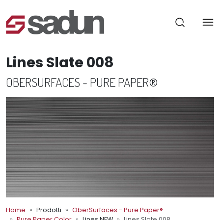
Lines Slate 008
OBERSURFACES - PURE PAPER®
Home
Prodotti
OberSurfaces - Pure Paper®
Pure Paper Color
Lines NEW
Lines Slate 008