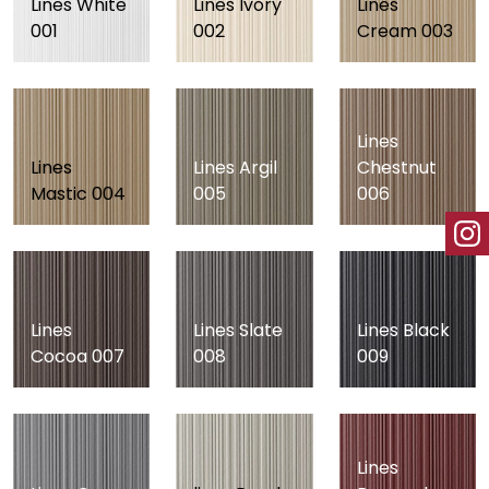
Lines White
Lines Ivory
Lines
001
002
Cream 003
Lines
Lines
Lines Argil
Chestnut
Mastic 004
005
006
Lines
Lines Slate
Lines Black
Cocoa 007
008
009
Lines