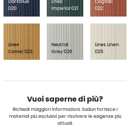
Darkblue
Lines
Cognac
020
Imperial 021
022
Lines
Neutral
Lines Linen
Camel 023
Grey 026
025
Vuoi saperne di più?
Richiedi maggiori informazioni. Sadun fornisce i
materiali più esclusivi per risolvere le esigenze più
attuali.