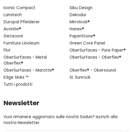
Iconic Compact
Sibu Design
Lamitech
Dekodur
Duropal Pfleiderer
Mirrolook®
Avonite®
Hanex®
Getacore
PaperStone®
Furniture Linoleum
Green Core Panel
Flut
OberSurfaces - Pure Paper®
OberSurfaces - Metal
OberSurfaces - Oberflex®
Oberflex®
OberSurfaces - Marotte®
Oberflex® - Obersound
Edge Sinks ™
SL Sunrock
Tutti i prodotti
Newsletter
Vuoi rimanere aggiornato sulle novità Sadun? Iscriviti alla
nostra Newsletter.