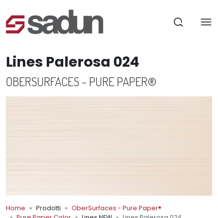
Lines Palerosa 024
OBERSURFACES - PURE PAPER®
Home
Prodotti
OberSurfaces - Pure Paper®
Pure Paper Color
Lines NEW
Lines Palerosa 024