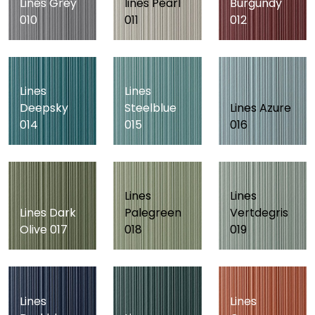
Lines Grey
lines Pearl
Burgundy
010
011
012
Lines
Lines
Deepsky
Steelblue
Lines Azure
014
015
016
Lines
Lines
Lines Dark
Palegreen
Vertdegris
Olive 017
018
019
Lines
Lines