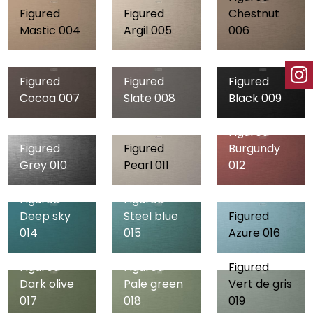
Figured
Figured
Chestnut
Mastic 004
Argil 005
006
Figured
Figured
Figured
Cocoa 007
Slate 008
Black 009
Figured
Figured
Figured
Burgundy
Grey 010
Pearl 011
012
Figured
Figured
Deep sky
Steel blue
Figured
014
015
Azure 016
Figured
Figured
Figured
Dark olive
Pale green
Vert de gris
017
018
019