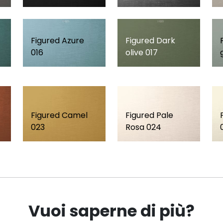
Figured Azure
Figured Dark
016
olive 017
Figured Camel
Figured Pale
023
Rosa 024
Vuoi saperne di più?