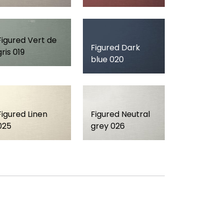
Figured Vert de
Figured Dark
gris 019
blue 020
Figured Linen
Figured Neutral
025
grey 026