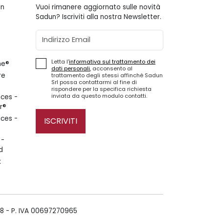
gn
Vuoi rimanere aggiornato sulle novità
Sadun? Iscriviti alla nostra Newsletter.
Email
Letta l'
informativa sul trattamento dei
ne®
dati personali
, acconsento al
re
trattamento degli stessi affinché Sadun
Srl possa contattarmi al fine di
rispondere per la specifica richiesta
inviata da questo modulo contatti.
ces -
r®
ces -
ISCRIVITI
 -
d
k
68 - P. IVA 00697270965