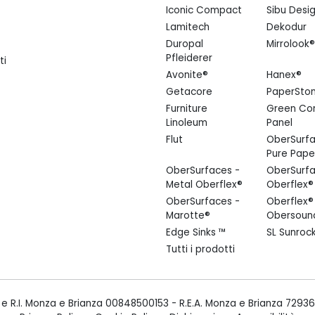
Iconic Compact
Sibu Desi
Lamitech
Dekodur
Duropal
Mirrolook®
Pfleiderer
ti
Avonite®
Hanex®
Getacore
PaperSto
Furniture
Green Co
Linoleum
Panel
Flut
OberSurfa
Pure Pape
OberSurfaces -
OberSurfa
Metal Oberflex®
Oberflex®
OberSurfaces -
Oberflex®
Marotte®
Obersoun
Edge Sinks ™
SL Sunroc
Tutti i prodotti
. e R.I. Monza e Brianza 00848500153 - R.E.A. Monza e Brianza 7293