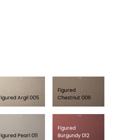
Figured
Figured Argil 005
Chestnut 006
Figured
Figured Pearl 011
Burgundy 012