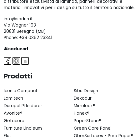
distributore esclusivista di laminati, pannelli decorativi e
materiali innovativi per il design su tutto il territorio nazionale.
info@sadun.it
Via Wagner 193
20831 Seregno (MB)
Phone:
+39 0362 23341
#sadunsrl
Prodotti
Iconic Compact
Sibu Design
Lamitech
Dekodur
Duropal Pfleiderer
Mirrolook®
Avonite®
Hanex®
Getacore
PaperStone®
Furniture Linoleum
Green Core Panel
Flut
OberSurfaces - Pure Paper®