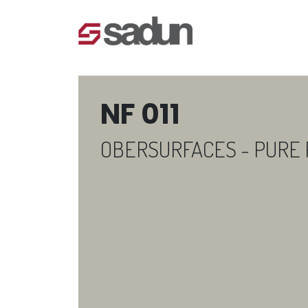
NF 011
OBERSURFACES - PURE