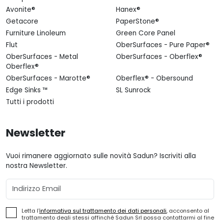
Avonite®
Hanex®
Getacore
PaperStone®
Furniture Linoleum
Green Core Panel
Flut
OberSurfaces - Pure Paper®
OberSurfaces - Metal
OberSurfaces - Oberflex®
Oberflex®
OberSurfaces - Marotte®
Oberflex® - Obersound
Edge Sinks ™
SL Sunrock
Tutti i prodotti
Newsletter
Vuoi rimanere aggiornato sulle novità Sadun? Iscriviti alla
nostra Newsletter.
Email
Letta l'
informativa sul trattamento dei dati personali
, acconsento al
trattamento degli stessi affinché Sadun Srl possa contattarmi al fine