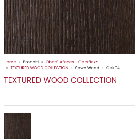
Home
Prodotti
OberSurfaces - Oberflex®
TEXTURED WOOD COLLECTION
Sawn Wood
Oak T4
TEXTURED WOOD COLLECTION
OAK T4