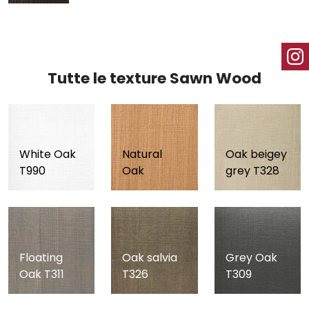
Tutte le texture Sawn Wood
White Oak
Natural
Oak beigey
T990
Oak
grey T328
Floating
Oak salvia
Grey Oak
Oak T311
T326
T309