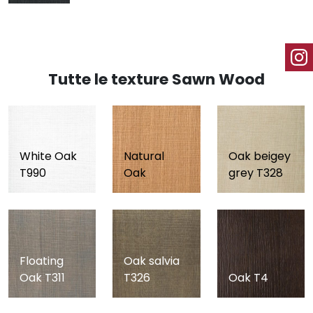
Tutte le texture Sawn Wood
White Oak
Natural
Oak beigey
T990
Oak
grey T328
Floating
Oak salvia
Oak T311
T326
Oak T4