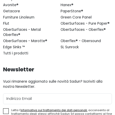
Avonite®
Hanex®
Getacore
PaperStone®
Furniture Linoleum
Green Core Panel
Flut
OberSurfaces - Pure Paper®
OberSurfaces - Metal
OberSurfaces - Oberflex®
Oberflex®
OberSurfaces - Marotte®
Oberflex® - Obersound
Edge Sinks ™
SL Sunrock
Tutti i prodotti
Newsletter
Vuoi rimanere aggiornato sulle novità Sadun? Iscriviti alla
nostra Newsletter.
Email
Letta l'
informativa sul trattamento dei dati personali
, acconsento al
trattamento degli stessi affinché Sadun Srl possa contattarmi al fine