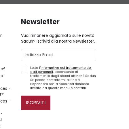
Newsletter
gn
Vuoi rimanere aggiornato sulle novità
Sadun? Iscriviti alla nostra Newsletter.
Email
Letta l'
informativa sul trattamento dei
ne®
dati personali
, acconsento al
re
trattamento degli stessi affinché Sadun
Srl possa contattarmi al fine di
rispondere per la specifica richiesta
inviata da questo modulo contatti.
ces -
r®
ces -
ISCRIVITI
 -
d
k