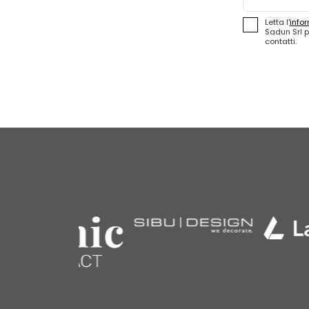
Letta l'
infor
Sadun Srl p
contatti.