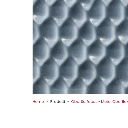
Home
Prodotti
OberSurfaces - Metal Oberfle
OberSurfaces - Metal