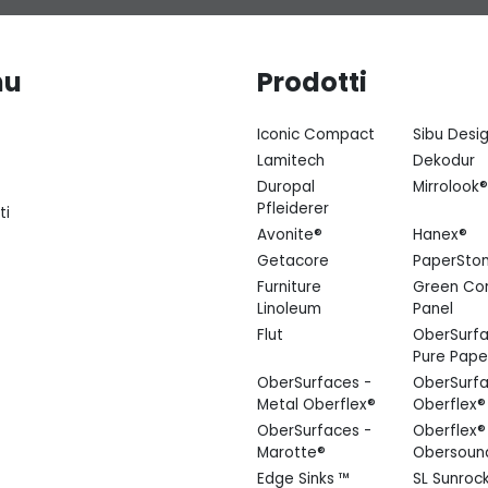
nu
Prodotti
Iconic Compact
Sibu Desi
Lamitech
Dekodur
Duropal
Mirrolook®
Pfleiderer
ti
Avonite®
Hanex®
Getacore
PaperSto
Furniture
Green Co
Linoleum
Panel
Flut
OberSurfa
Pure Pape
OberSurfaces -
OberSurfa
Metal Oberflex®
Oberflex®
OberSurfaces -
Oberflex®
Marotte®
Obersoun
Edge Sinks ™
SL Sunroc