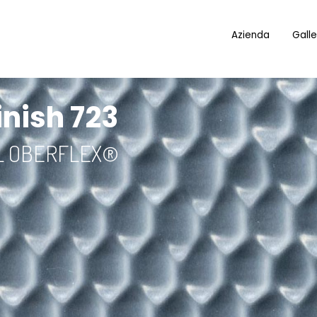
Azienda
Galle
inish 723
L OBERFLEX®