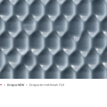
x®
Drapa NEW
Drapa tin mill finish 723
 Oberflex®