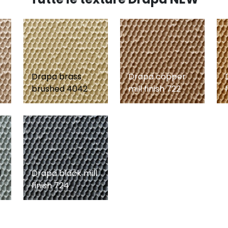
Drapa brass
Drapa copper
brushed 4042
mill finish 722
l
Drapa black mill
finish 724