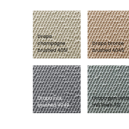
Drapa
champagne
Drapa bronze
brushed 4051
brushed 4045
Drapa inox
Drapa gunmeta
brushed 4049
mill finish 721