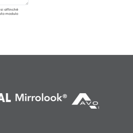
si affinché
esto modulo