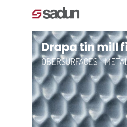
Drapa tin mill f
OBERSURFACES - META