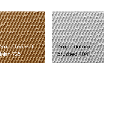
Drapa tea mill
Drapa natural
finish 725
brushed 4041