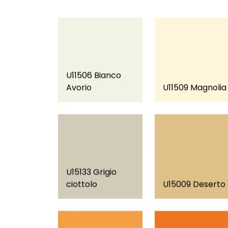
U11506 Bianco
Avorio
U11509 Magnolia
U15133 Grigio
ciottolo
U15009 Deserto