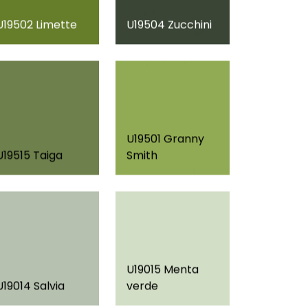
U19502 Limette
U19504 Zucchini
U19501 Granny
U19515 Taiga
Smith
U19015 Menta
U19014 Salvia
verde