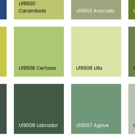
U19500
Carambola
U19503 Avocado
U19508 Certosa
U19506 Lilla
U19008 Labrador
U19007 Agave