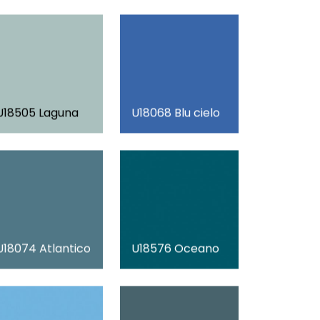
U18505 Laguna
U18068 Blu cielo
U18074 Atlantico
U18576 Oceano