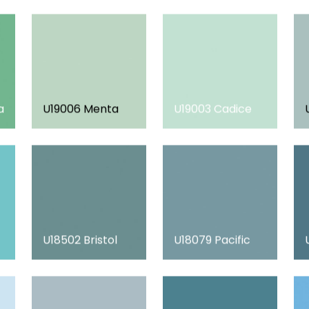
a
U19006 Menta
U19003 Cadice
U18502 Bristol
U18079 Pacific