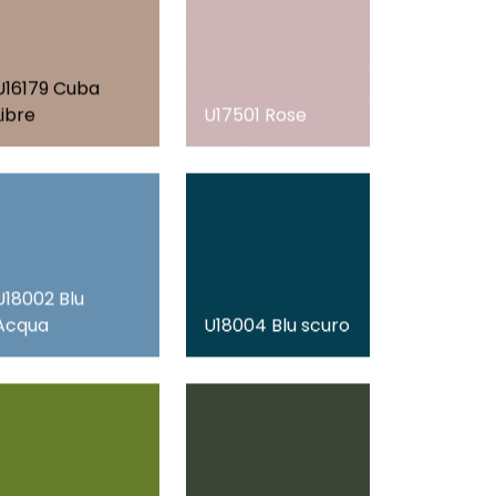
U16179 Cuba
Libre
U17501 Rose
U18002 Blu
Acqua
U18004 Blu scuro