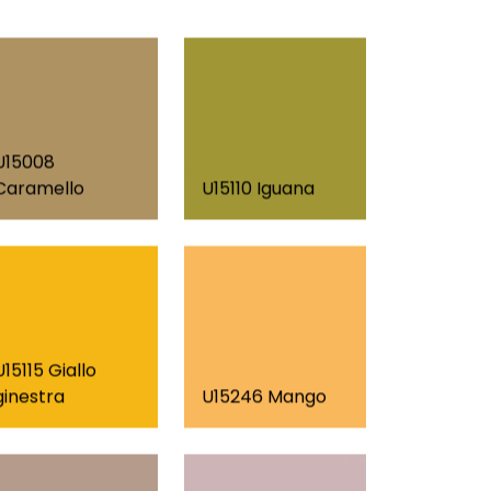
U15008
Caramello
U15110 Iguana
U15115 Giallo
ginestra
U15246 Mango